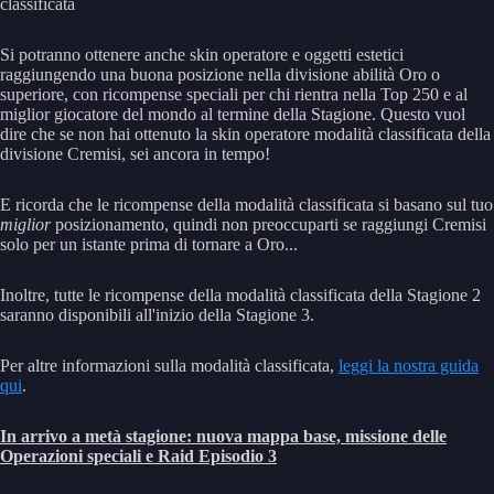
classificata
Si potranno ottenere anche skin operatore e oggetti estetici
raggiungendo una buona posizione nella divisione abilità Oro o
superiore, con ricompense speciali per chi rientra nella Top 250 e al
miglior giocatore del mondo al termine della Stagione. Questo vuol
dire che se non hai ottenuto la skin operatore modalità classificata della
divisione Cremisi, sei ancora in tempo!
E ricorda che le ricompense della modalità classificata si basano sul tuo
miglior
posizionamento, quindi non preoccuparti se raggiungi Cremisi
solo per un istante prima di tornare a Oro...
Inoltre, tutte le ricompense della modalità classificata della Stagione 2
saranno disponibili all'inizio della Stagione 3.
Per altre informazioni sulla modalità classificata,
leggi la nostra guida
qui
.
In arrivo a metà stagione: nuova mappa base, missione delle
Operazioni speciali e Raid Episodio 3