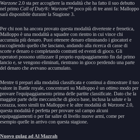
Warzone
2.0 sta per accogliere la modalità che ha fatto il suo debutto
nel primo
Call of Duty®: Warzone™
poco più di tre anni fa: Malloppo
sarà disponibile durante la Stagione 3.
Per chi non ha ancora provato questa modalità divertente e frenetica,
Malloppo è una modalità a squadre con rientro in cui vince chi
accumula più denaro. Puoi ottenere denaro eliminando i giocatori e
raccogliendo quello che lasciano, andando alla ricerca di casse di
scorte e denaro o completando contratti ed eventi di gioco. Gli
operatori possono utilizzare il proprio equipaggiamento fin dal primo
lancio e, se vengono eliminati, rientrano in gioco perdendo una parte
del denaro che avevano accumulato.
Mentre ti prepari alla modalità classificata e continui a dimostrare il tuo
valore in Battle royale, concentrarti su Malloppo è un
ottimo
modo per
provare l'equipaggiamento prima delle partite classificate. Dato che la
maggior parte delle meccaniche di gioco base, inclusa la salute e la
corazza, sono simili tra Malloppo e le altre modalità di
Warzone
2.0,
questa modalità è perfetta per provare sul campo alcuni
equipaggiamenti o per far salire di livello nuove armi, come per
esempio quelle in arrivo con questa stagione.
Nuovo gulag ad Al Mazrah