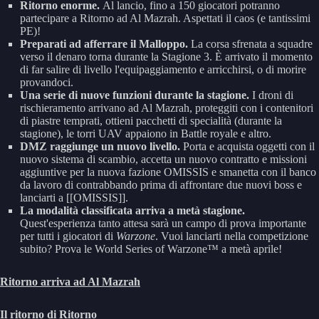
Ritorno enorme.
Al lancio, fino a 150 giocatori potranno
partecipare a Ritorno ad Al Mazrah. Aspettati il caos (e tantissimi
PE)!
Preparati ad afferrare il Malloppo.
La corsa sfrenata a squadre
verso il denaro torna durante la Stagione 3. È arrivato il momento
di far salire di livello l'equipaggiamento e arricchirsi, o di morire
provandoci.
Una serie di nuove funzioni durante la stagione.
I droni di
rischieramento arrivano ad Al Mazrah, proteggiti con i contenitori
di piastre temprati, ottieni pacchetti di specialità (durante la
stagione), le torri UAV appaiono in Battle royale e altro.
DMZ raggiunge un nuovo livello.
Porta e acquista oggetti con il
nuovo sistema di scambio, accetta un nuovo contratto e missioni
aggiuntive per la nuova fazione OMISSIS e smanetta con il banco
da lavoro di contrabbando prima di affrontare due nuovi boss e
lanciarti a [[OMISSIS]].
La modalità classificata arriva a metà stagione.
Quest'esperienza tanto attesa sarà un campo di prova importante
per tutti i giocatori di
Warzone
. Vuoi lanciarti nella competizione
subito? Prova le World Series of Warzone™ a metà aprile!
Ritorno arriva ad Al Mazrah
Il ritorno di Ritorno