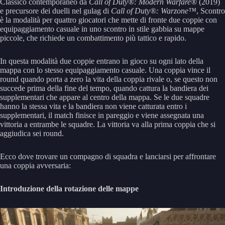
Classico contemporaneo da
Call of Duty®: Modern Warfare®
(2019)
e precursore dei duelli nel gulag di
Call of Duty®: Warzone™
, Scontro
è la modalità per quattro giocatori che mette di fronte due coppie con
equipaggiamento casuale in uno scontro in stile gabbia su mappe
piccole, che richiede un combattimento più tattico e rapido.
In questa modalità due coppie entrano in gioco su ogni lato della
mappa con lo stesso equipaggiamento casuale. Una coppia vince il
round quando porta a zero la vita della coppia rivale o, se questo non
succede prima della fine del tempo, quando cattura la bandiera dei
supplementari che appare al centro della mappa. Se le due squadre
hanno la stessa vita e la bandiera non viene catturata entro i
supplementari, il match finisce in pareggio e viene assegnata una
vittoria a entrambe le squadre. La vittoria va alla prima coppia che si
aggiudica sei round.
Ecco dove trovare un compagno di squadra e lanciarsi per affrontare
una coppia avversaria:
Introduzione della rotazione delle mappe