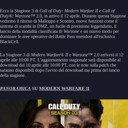
Ecco la Stagione 3 di
Call of Duty: Modern Warfare II
e
Call of
Duty®: Warzone™
2.0, in arrivo il 12 aprile. Durante questa Stagione
vedremo il ritorno di Malloppo e Scontro, nuove funzioni come il
sistema di scambi in DMZ, un fucile di precisione leggendario, il
lancio della modalità classificata di
Warzone
e un nuovo modo per
dominare le aree operative del Battle Pass unendosi all'esclusiva
BlackCell.
La Stagione 3 di
Modern Warfare® II
e
Warzone™
2.0 arriverà il 12
aprile alle 10:00 PT. L'aggiornamento stagionale sarà disponibile al
download dal 10 aprile alle 10:00 PT, con le note sulla patch che
saranno disponibili dopo l'avvio del download ma prima del lancio
della stagione.
PANORAMICA
SU
MODERN WARFARE II