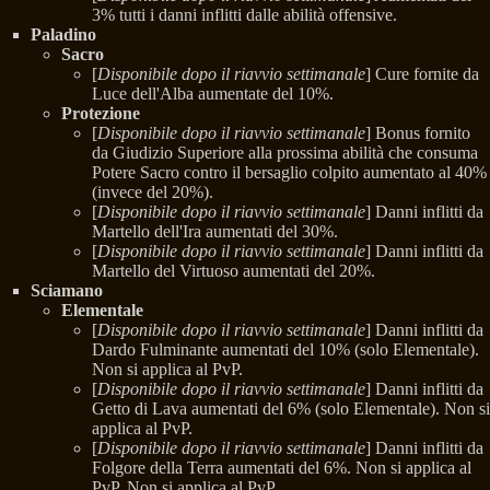
3% tutti i danni inflitti dalle abilità offensive.
Paladino
Sacro
[
Disponibile dopo il riavvio settimanale
] Cure fornite da
Luce dell'Alba aumentate del 10%.
Protezione
[
Disponibile dopo il riavvio settimanale
] Bonus fornito
da Giudizio Superiore alla prossima abilità che consuma
Potere Sacro contro il bersaglio colpito aumentato al 40%
(invece del 20%).
[
Disponibile dopo il riavvio settimanale
] Danni inflitti da
Martello dell'Ira aumentati del 30%.
[
Disponibile dopo il riavvio settimanale
] Danni inflitti da
Martello del Virtuoso aumentati del 20%.
Sciamano
Elementale
[
Disponibile dopo il riavvio settimanale
] Danni inflitti da
Dardo Fulminante aumentati del 10% (solo Elementale).
Non si applica al PvP.
[
Disponibile dopo il riavvio settimanale
] Danni inflitti da
Getto di Lava aumentati del 6% (solo Elementale). Non si
applica al PvP.
[
Disponibile dopo il riavvio settimanale
] Danni inflitti da
Folgore della Terra aumentati del 6%. Non si applica al
PvP. Non si applica al PvP.