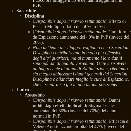
Fuoco ora infligge il 35% dei danni aggiuntivi in
PvP.
Sacerdote
Disciplina
[
Disponibile dopo il riavvio settimanale
] Effetto di
Peccati Multipli ridotto del 50% in PvP.
[
Disponibile dopo il riavvio settimanale
] Cure fornite
da Espiazione aumentate del 40% in PvP (invece del
20%).
Nota del team di sviluppo: vogliamo che i Sacerdoti
Disciplina contribuiscano in modo più offensivo
degli altri guaritori, ma al momento i loro danni
sono più alti di quanto vorremmo. Oltre a risolvere
un bug recente ai danni di Riabilitazione, riteniamo
sia meglio abbassare i danni generali dei Sacerdoti
Disciplina e bilanciare meglio le cure di Espiazione,
che ci sembra sia già in una buona posizione.
Ladro
Assassinio
[
Disponibile dopo il riavvio settimanale
] Danni
inflitti dagli effetti duplicati di Stigma Letale
aumentati del 50% (invece del 70%) dei danni
normali in PvP.
[
Disponibile dopo il riavvio settimanale
] Efficacia di
Veleno Anestetizzante ridotta del 47% (invece del