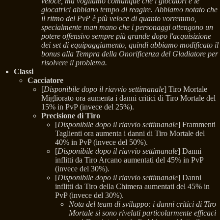
veloce, ma vogliamo comunque che i giocatori e le
giocatrici abbiano tempo di reagire. Abbiamo notato che
il ritmo del PvP è più veloce di quanto vorremmo,
specialmente man mano che i personaggi ottengono un
potere offensivo sempre più grande dopo l'acquisizione
dei set di equipaggiamento, quindi abbiamo modificato il
bonus alla Tempra della Onorificenza del Gladiatore per
risolvere il problema.
Classi
Cacciatore
[
Disponibile dopo il riavvio settimanale
] Tiro Mortale
Migliorato ora aumenta i danni critici di Tiro Mortale del
15% in PvP (invece del 25%).
Precisione di Tiro
[
Disponibile dopo il riavvio settimanale
] Frammenti
Taglienti ora aumenta i danni di Tiro Mortale del
40% in PvP (invece del 50%).
[
Disponibile dopo il riavvio settimanale
] Danni
inflitti da Tiro Arcano aumentati del 45% in PvP
(invece del 30%).
[
Disponibile dopo il riavvio settimanale
] Danni
inflitti da Tiro della Chimera aumentati del 45% in
PvP (invece del 30%).
Nota del team di sviluppo: i danni critici di Tiro
Mortale si sono rivelati particolarmente efficaci