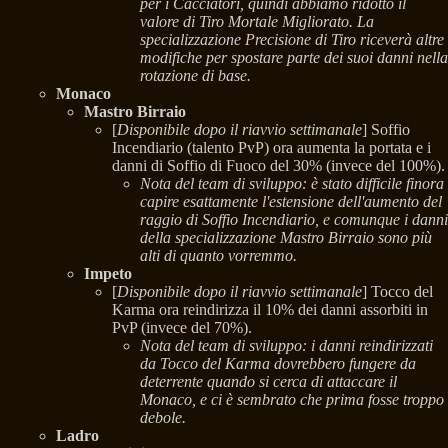
per i Cacciatori, quindi abbiamo ridotto il
valore di Tiro Mortale Migliorato. La
specializzazione Precisione di Tiro riceverà altre
modifiche per spostare parte dei suoi danni nella
rotazione di base.
Monaco
Mastro Birraio
[
Disponibile dopo il riavvio settimanale
] Soffio
Incendiario (talento PvP) ora aumenta la portata e i
danni di Soffio di Fuoco del 30% (invece del 100%).
Nota del team di sviluppo: è stato difficile finora
capire esattamente l'estensione dell'aumento del
raggio di Soffio Incendiario, e comunque i danni
della specializzazione Mastro Birraio sono più
alti di quanto vorremmo.
Impeto
[
Disponibile dopo il riavvio settimanale
] Tocco del
Karma ora reindirizza il 10% dei danni assorbiti in
PvP (invece del 70%).
Nota del team di sviluppo: i danni reindirizzati
da Tocco del Karma dovrebbero fungere da
deterrente quando si cerca di attaccare il
Monaco, e ci è sembrato che prima fosse troppo
debole.
Ladro