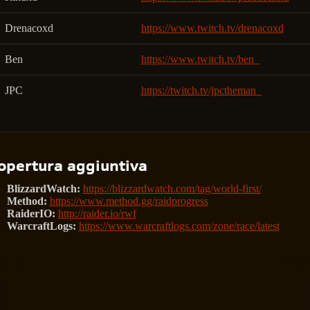
Drenacoxd
https://www.twitch.tv/drenacoxd
Ben
https://www.twitch.tv/ben_
JPC
https://twitch.tv/jpctheman_
opertura aggiuntiva
BlizzardWatch:
https://blizzardwatch.com/tag/world-first/
Method:
https://www.method.gg/raidprogress
RaiderIO:
http://raider.io/rwf
WarcraftLogs:
https://www.warcraftlogs.com/zone/race/latest