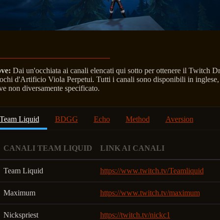
ve:
Dai un'occhiata ai canali elencati qui sotto per ottenere il Twitch D
chi d'Artificio Viola Perpetui. Tutti i canali sono disponibili in inglese,
ve non diversamente specificato.
Team Liquid
BDGG
Echo
Method
Aversion
CANALI TEAM LIQUID
LINK AI CANALI
Team Liquid
https://www.twitch.tv/Teamliquid
Maximum
https://www.twitch.tv/maximum
Nickspriest
https://twitch.tv/nickc1