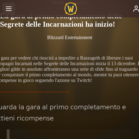
World of Warcraft
La gara al primo completamento delle
Segrete delle Incarnazioni ha inizio!
Blizzard Entertainment
gara per vedere chi riuscirà a impedire a Raszageth di liberare i suoi
mpagni Incarnati nelle Segrete delle Incarnazioni inizia il 13 dicembre.
liori gilde in assoluto affronteranno una serie di sfide fino al traguardo
r conquistare il primo completamento al mondo, mentre tu puoi ottenere
compense in gioco seguendo l'azione su Twitch!
uarda la gara al primo completamento e
ttieni ricompense