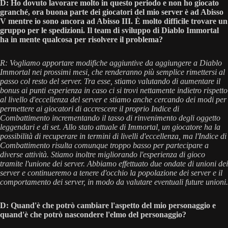
D: Ho dovuto lavorare molto in questo periodo e non ho giocato
granché, ora buona parte dei giocatori del mio server è ad Abisso
V mentre io sono ancora ad Abisso III. È molto difficile trovare un
gruppo per le spedizioni. Il team di sviluppo di Diablo Immortal
ha in mente qualcosa per risolvere il problema?
R: Vogliamo apportare modifiche aggiuntive da aggiungere a Diablo
Immortal nei prossimi mesi, che renderanno più semplice rimettersi al
passo col resto del server. Tra esse, stiamo valutando di aumentare il
bonus ai punti esperienza in caso ci si trovi nettamente indietro rispetto
al livello d'eccellenza del server e stiamo anche cercando dei modi per
permettere ai giocatori di accrescere il proprio Indice di
Combattimento incrementando il tasso di rinvenimento degli oggetto
leggendari e di set. Allo stato attuale di Immortal, un giocatore ha la
possibilità di recuperare in termini di livelli d'eccellenza, ma l'Indice di
Combattimento risulta comunque troppo basso per partecipare a
diverse attività. Stiamo inoltre migliorando l'esperienza di gioco
tramite l'unione dei server. Abbiamo effettuato due ondate di unioni dei
server e continueremo a tenere d'occhio la popolazione dei server e il
comportamento dei server, in modo da valutare eventuali future unioni.
D: Quand'è che potrò cambiare l'aspetto del mio personaggio e
quand'è che potrò nascondere l'elmo del personaggio?