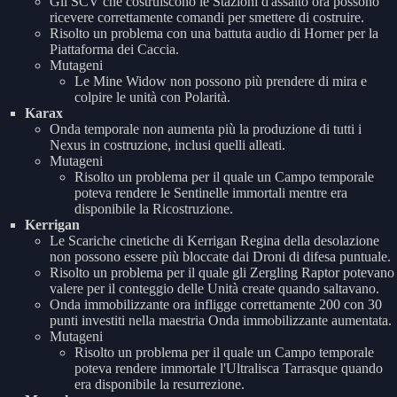
Gli SCV che costruiscono le Stazioni d'assalto ora possono
ricevere correttamente comandi per smettere di costruire.
Risolto un problema con una battuta audio di Horner per la
Piattaforma dei Caccia.
Mutageni
Le Mine Widow non possono più prendere di mira e
colpire le unità con Polarità.
Karax
Onda temporale non aumenta più la produzione di tutti i
Nexus in costruzione, inclusi quelli alleati.
Mutageni
Risolto un problema per il quale un Campo temporale
poteva rendere le Sentinelle immortali mentre era
disponibile la Ricostruzione.
Kerrigan
Le Scariche cinetiche di Kerrigan Regina della desolazione
non possono essere più bloccate dai Droni di difesa puntuale.
Risolto un problema per il quale gli Zergling Raptor potevano
valere per il conteggio delle Unità create quando saltavano.
Onda immobilizzante ora infligge correttamente 200 con 30
punti investiti nella maestria Onda immobilizzante aumentata.
Mutageni
Risolto un problema per il quale un Campo temporale
poteva rendere immortale l'Ultralisca Tarrasque quando
era disponibile la resurrezione.