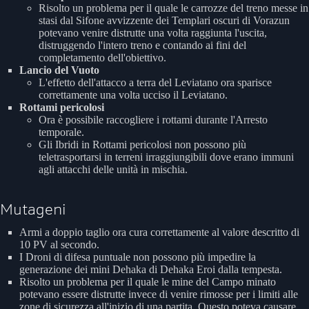
Risolto un problema per il quale le carrozze del treno messe in
stasi dal Sifone avvizzente dei Templari oscuri di Vorazun
potevano venire distrutte una volta raggiunta l'uscita,
distruggendo l'intero treno e contando ai fini del
completamento dell'obiettivo.
Lancio del Vuoto
L'effetto dell'attacco a terra del Leviatano ora sparisce
correttamente una volta ucciso il Leviatano.
Rottami pericolosi
Ora è possibile raccogliere i rottami durante l'Arresto
temporale.
Gli Ibridi in Rottami pericolosi non possono più
teletrasportarsi in terreni irraggiungibili dove erano immuni
agli attacchi delle unità in mischia.
Mutageni
Armi a doppio taglio ora cura correttamente al valore descritto di
10 PV al secondo.
I Droni di difesa puntuale non possono più impedire la
generazione dei mini Dehaka di Dehaka Eroi dalla tempesta.
Risolto un problema per il quale le mine del Campo minato
potevano essere distrutte invece di venire rimosse per i limiti alle
zone di sicurezza all'inizio di una partita. Questo poteva causare