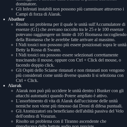
dominatore.
Gli Infestati instabili non possono più camminare attraverso i
Campi di forza di Alarak.
Abathur
Risolto un problema per il quale le unità sull'Accumulatore di
essenze (G1) che avevano raccolto tra le 25 e le 100 essenze
potevano raggiungere un limite di 105 Biomassa raccogliendo
della Biomassa che le avrebbe fatte arrivare al massimo.
I Nidi tossici non possono più essere posizionati sopra le unità
Betty la Rossa di Swann.
I Nidi tossici ora possono essere selezionati correttamente
trascinando il mouse, oppure con Ctrl + Click del mouse, o
facendo doppio click.
Gli Ospiti dello Sciame rintanati e non rintanati non vengono
più considerati come unità diverse quando li si seleziona con
Ctrl + Click.
Alarak
Alarak non può più uccidere le unità dentro i Bunker con gli
attacchi automatici quando Potere ampliato è attivo.
L'assorbimento di vita di Alarak dall'uccisione delle unità
nemiche non viene più rimosso dai Droni di difesa puntuali.
Gli Atomizzatori ora beneficiano dell'abilità passiva del Velo
dell'ombra di Vorazun.
Risolto un problema con il Tiranno ascendente che
riproduceva delle battute audio non previste.