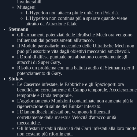
invulnerabili.
Mutageni
L'Hyperion non attacca più le unità con Polarità.
L'Hyperion non continua più a sparare quando viene
attratto da Attrazione fatale.
Stetmann
Gli armamenti potenziati delle Idralische Mech ora vengono
influenzati dai potenziamenti all'attacco.
Il Modulo parassitario meccanico delle Ultralische Mech non
può più assorbire vita dagli obiettivi meccanici amichevoli.
I Droni di difesa puntuale ora abbattono correttamente gli
attacchi di Super Gary.
Risolto un problema con una battuta audio di Stetmann per il
potenziamento di Gary.
Stukov
Le Caserme infestate, le Fabbriche e gli Spazioporti ora
beneficiano correttamente di Campo temporale, Accelerazione
temporale e Onda temporale.
L'aggiornamento Munizioni contaminate non aumenta più la
rigenerazione di salute del Bunker infestato.
I Diamondback infestati ora vengono influenzati
correttamente dalla maestria Velocità d'attacco unità
meccaniche.
Gli Infestati instabili rilasciati dai Carri infestati alla loro morte
non costano più rifornimenti.