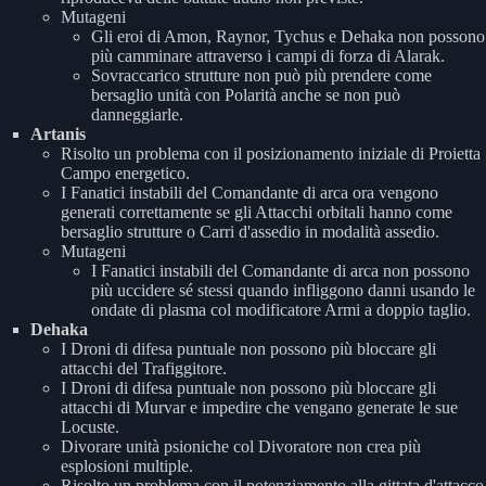
Mutageni
Gli eroi di Amon, Raynor, Tychus e Dehaka non possono
più camminare attraverso i campi di forza di Alarak.
Sovraccarico strutture non può più prendere come
bersaglio unità con Polarità anche se non può
danneggiarle.
Artanis
Risolto un problema con il posizionamento iniziale di Proietta
Campo energetico.
I Fanatici instabili del Comandante di arca ora vengono
generati correttamente se gli Attacchi orbitali hanno come
bersaglio strutture o Carri d'assedio in modalità assedio.
Mutageni
I Fanatici instabili del Comandante di arca non possono
più uccidere sé stessi quando infliggono danni usando le
ondate di plasma col modificatore Armi a doppio taglio.
Dehaka
I Droni di difesa puntuale non possono più bloccare gli
attacchi del Trafiggitore.
I Droni di difesa puntuale non possono più bloccare gli
attacchi di Murvar e impedire che vengano generate le sue
Locuste.
Divorare unità psioniche col Divoratore non crea più
esplosioni multiple.
Risolto un problema con il potenziamento alla gittata d'attacco