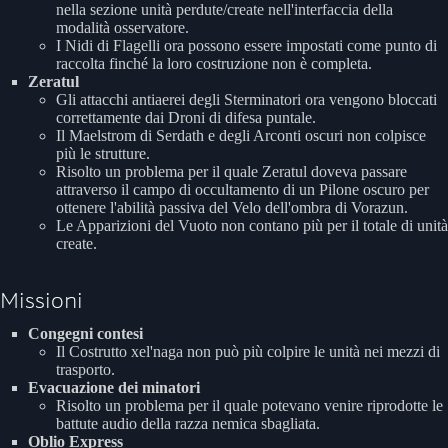
nella sezione unità perdute/create nell'interfaccia della
modalità osservatore.
I Nidi di Flagelli ora possono essere impostati come punto di
raccolta finché la loro costruzione non è completa.
Zeratul
Gli attacchi antiaerei degli Sterminatori ora vengono bloccati
correttamente dai Droni di difesa puntale.
Il Maelstrom di Serdath e degli Arconti oscuri non colpisce
più le strutture.
Risolto un problema per il quale Zeratul doveva passare
attraverso il campo di occultamento di un Pilone oscuro per
ottenere l'abilità passiva del Velo dell'ombra di Vorazun.
Le Apparizioni del Vuoto non contano più per il totale di unità
create.
Missioni
Congegni contesi
Il Costrutto xel'naga non può più colpire le unità nei mezzi di
trasporto.
Evacuazione dei minatori
Risolto un problema per il quale potevano venire riprodotte le
battute audio della razza nemica sbagliata.
Oblio Express