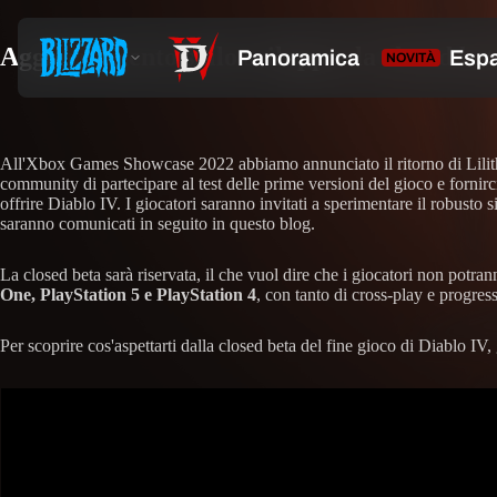
Aggiornamento sullo sviluppo: la closed beta
All'Xbox Games Showcase 2022 abbiamo annunciato il ritorno di Lilith,
community di partecipare al test delle prime versioni del gioco e fornir
offrire Diablo IV. I giocatori saranno invitati a sperimentare il robusto 
saranno comunicati in seguito in questo blog.
La closed beta sarà riservata, il che vuol dire che i giocatori non potra
One, PlayStation 5 e PlayStation 4
, con tanto di cross-play e progressi
Per scoprire cos'aspettarti dalla closed beta del fine gioco di Diablo IV,