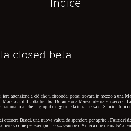
Indice
lla closed beta
fare attenzione a ciò che ti circonda: potrai trovarti in mezzo a una
Ma
el Mondo 3: difficoltà Incubo. Durante una Marea infernale, i servi di Li
ri si radunano anche in gruppi maggiori e la terra stessa di Sanctuarium 
di ottenere
Braci
, una nuova valuta da spendere per aprire i
Forzieri d
giamento, come per esempio Torso, Gambe o Arma a due mani. Fa' attenz