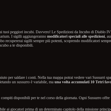
 ai tuoi peggiori incubi. Davvero! Le Spedizioni da Incubo di Diablo IV
uarium. I sigilli aggiungeranno
modificatori speciali alle spedizioni
, au
o recupererai sigilli sempre più potenti, scoprendo modificatori sempre 
cubo a te disponibili.
aiuto per saldare i conti. Nella tua mappa potrai vedere vari Sussurri s
pletando un sussurro è variabile, ma
una volta accumulati 10 Tetri fav
i compiti disponibili per te nel corso della giornata. Ogni Sussurro offr
le ai giocatori prima di un determinato capitolo della missione principal