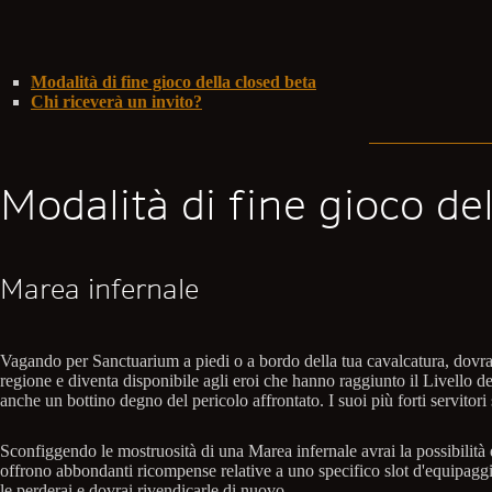
Modalità di fine gioco della closed beta
Chi riceverà un invito?
Modalità di fine gioco de
Marea infernale
Vagando per Sanctuarium a piedi o a bordo della tua cavalcatura, dovrai 
regione e diventa disponibile agli eroi che hanno raggiunto il Livello d
anche un bottino degno del pericolo affrontato. I suoi più forti servito
Sconfiggendo le mostruosità di una Marea infernale avrai la possibilità 
offrono abbondanti ricompense relative a uno specifico slot d'equipag
le perderai e dovrai rivendicarle di nuovo.