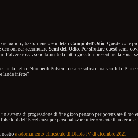
Sanctuarium, trasformandole in letali
Campi dell'Odio
. Queste zone pro
ere demoni per accumulare
Semi dell'Odio
. Per sfruttare questi semi, dov
 in Polvere rossa: sono bramati da tutti i giocatori presenti nella zona, 
 i suoi benefici. Non perdi Polvere rossa se subisci una sconfitta. Può e
e lande infette?
, un sistema di progressione di fine gioco pensato per potenziare il tuo
ri Tabelloni dell'Eccellenza per personalizzare ulteriormente il tuo eroe e
l nostro
aggiornamento trimestrale di Diablo IV di dicembre 2021
.