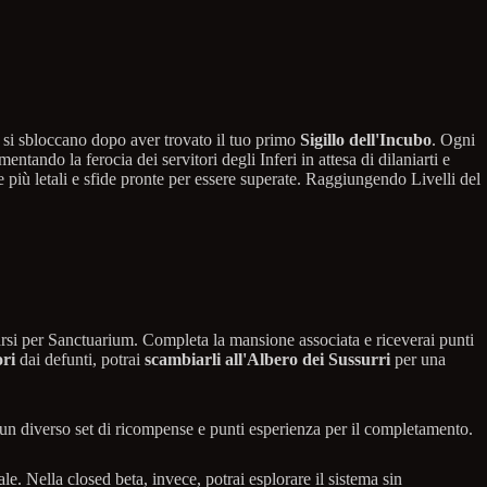
 si sbloccano dopo aver trovato il tuo primo
Sigillo dell'Incubo
. Ogni
mentando la ferocia dei servitori degli Inferi in attesa di dilaniarti e
più letali e sfide pronte per essere superate. Raggiungendo Livelli del
parsi per Sanctuarium. Completa la mansione associata e riceverai punti
ori
dai defunti, potrai
scambiarli all'Albero dei Sussurri
per una
e un diverso set di ricompense e punti esperienza per il completamento.
e. Nella closed beta, invece, potrai esplorare il sistema sin