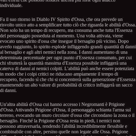
individuale.
Fa il suo ritorno in Diablo IV Spirito d'Ossa, che ora prevede un
risvolto unico atto a semplificare tutto ciò che riguarda le abilità d'Ossa.
Non solo ha un tempo di recupero, ma consuma anche tutta l'Essenza
del personaggio posseduta al momento. Una volta attivata, viene
evocato uno spirito d'ossa che insegue il bersaglio più vicino. Dopo
averlo raggiunto, lo spirito esplode infliggendo grandi quantità di danni
al bersaglio e agli altri nemici nella zona. I danni aumentano di una
determinata percentuale per ogni punto d'Essenza consumato, per cui
chi sfrutterà la quantità massima d'Essenza possibile infliggerà una
caterva di danni ai nemici colpiti. L'abilità può anche essere potenziata
in modo che i colpi critici ne riducano ampiamente il tempo di
recupero, facendo sì che chi si concentrerà sulla generazione d'Essenza
mantenendo un alto valore di probabilità di critico infliggerà un sacco
di danni.
Un'altra abilità d'Ossa cui hanno accesso i Negromanti è Prigione
d'Ossa. Attivando Prigione d'Ossa, il personaggio schianta l'arma sul
terreno, evocando un muro circolare d'ossa che circondano la zona o il
bersaglio. Finché la Prigione d'Ossa resta in piedi, i nemici non
possono attraversarla, rendendo l'abilità incredibilmente flessibile e
combinabile con altre, persino quelle non legate alle Ossa. Prigione