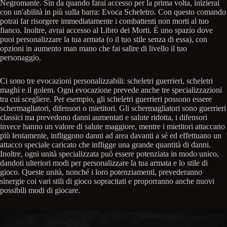
Negromante. Sin da quando farai accesso per la prima volta, inizierai
con un'abilità in più sulla barra: Evoca Scheletro. Con questo comando
potrai far risorgere immediatamente i combattenti non morti al tuo
fianco. Inoltre, avrai accesso al Libro dei Morti. È uno spazio dove
puoi personalizzare la tua armata (o il tuo stile senza di essa), con
opzioni in aumento man mano che fai salire di livello il tuo
personaggio.
Ci sono tre evocazioni personalizzabili: scheletri guerrieri, scheletri
maghi e il golem. Ogni evocazione prevede anche tre specializzazioni
tra cui scegliere. Per esempio, gli scheletri guerrieri possono essere
schermagliatori, difensori o mietitori. Gli schermagliatori sono guerrieri
classici ma prevedono danni aumentati e salute ridotta, i difensori
invece hanno un valore di salute maggiore, mentre i mietitori attaccano
più lentamente, infliggono danni ad area davanti a sé ed effettuano un
attacco speciale caricato che infligge una grande quantità di danni.
Inoltre, ogni unità specializzata può essere potenziata in modo unico,
dandoti ulteriori modi per personalizzare la tua armata e lo stile di
gioco. Queste unità, nonché i loro potenziamenti, prevederanno
sinergie coi vari stili di gioco sopracitati e proporranno anche nuovi
possibili modi di giocare.