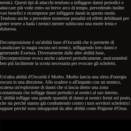
nemici. Questi tipi di attacchi tendono a infliggere danni periodici o
attaccare più volte entro un breve arco di tempo, prevedendo inoltre
vari benefici e ricompense per infliggere danni in questo modo.
Tendono anche a prevedere numerose penalità ed effetti debilitanti per
poter tenere a bada i nemici mentre subiscono una morte lenta e
dolorosa.
Decomposizione è un'abilità base d'Oscurità che ti permette di
canalizzare la magia oscura nei nemici, infliggendo loro danni e
generando Essenza. Diversamente dalle altre abilità base,
Decomposizione evoca anche cadaveri periodicamente, assicurandoti
ben più facilmente la scorta necessaria per evocare gli scheletri.
Un'altra abilità d'Oscurità è Morbo. Morbo lancia una sfera d'energia
oscura in una direzione. Allo scadere o all'impatto con un nemico,
scatena un'esplosione di danni che si lascia dietro una zona
contaminata che infligge danni periodici ai nemici al suo interno.
L'abilità infligge una grande quantità di danni ai nemici fermi sul posto,
che sia perché stanno già combattendo contro i tuoi servitori scheletrici
oppure perché sono intrappolati da altre abilità come Prigione d'Ossa.