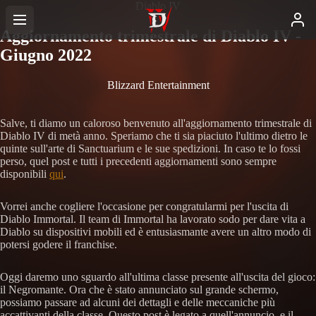
Diablo IV
Aggiornamento trimestrale di Diablo IV -
Giugno 2022
Blizzard Entertainment
Salve, ti diamo un caloroso benvenuto all'aggiornamento trimestrale di
Diablo IV di metà anno. Speriamo che ti sia piaciuto l'ultimo dietro le
quinte sull'arte di Sanctuarium e le sue spedizioni. In caso te lo fossi
perso, quel post e tutti i precedenti aggiornamenti sono sempre
disponibili
qui
.
Vorrei anche cogliere l'occasione per congratularmi per l'uscita di
Diablo Immortal. Il team di Immortal ha lavorato sodo per dare vita a
Diablo su dispositivi mobili ed è entusiasmante avere un altro modo di
potersi godere il franchise.
Oggi daremo uno sguardo all'ultima classe presente all'uscita del gioco:
il Negromante. Ora che è stato annunciato sul grande schermo,
possiamo passare ad alcuni dei dettagli e delle meccaniche più
accattivanti della classe. Questo post è legato a quell'annuncio, e il