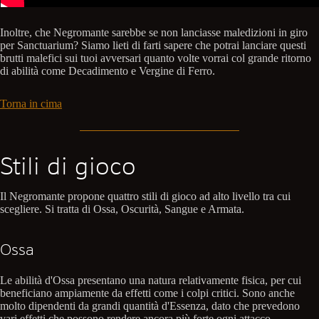
Inoltre, che Negromante sarebbe se non lanciasse maledizioni in giro
per Sanctuarium? Siamo lieti di farti sapere che potrai lanciare questi
brutti malefici sui tuoi avversari quanto volte vorrai col grande ritorno
di abilità come Decadimento e Vergine di Ferro.
Torna in cima
Stili di gioco
Il Negromante propone quattro stili di gioco ad alto livello tra cui
scegliere. Si tratta di Ossa, Oscurità, Sangue e Armata.
Ossa
Le abilità d'Ossa presentano una natura relativamente fisica, per cui
beneficiano ampiamente da effetti come i colpi critici. Sono anche
molto dipendenti da grandi quantità d'Essenza, dato che prevedono
vari effetti che possono rendere ancora più forte ogni attacco