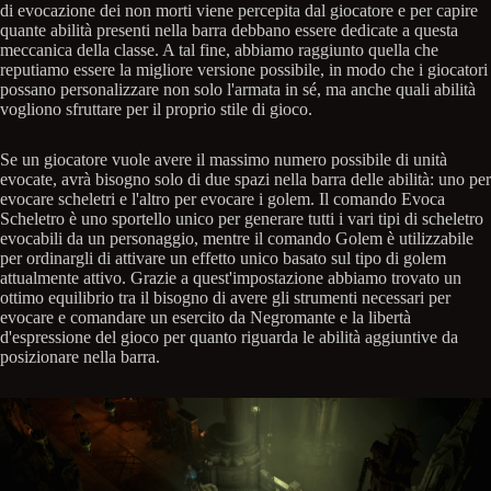
di evocazione dei non morti viene percepita dal giocatore e per capire
quante abilità presenti nella barra debbano essere dedicate a questa
meccanica della classe. A tal fine, abbiamo raggiunto quella che
reputiamo essere la migliore versione possibile, in modo che i giocatori
possano personalizzare non solo l'armata in sé, ma anche quali abilità
vogliono sfruttare per il proprio stile di gioco.
Se un giocatore vuole avere il massimo numero possibile di unità
evocate, avrà bisogno solo di due spazi nella barra delle abilità: uno per
evocare scheletri e l'altro per evocare i golem. Il comando Evoca
Scheletro è uno sportello unico per generare tutti i vari tipi di scheletro
evocabili da un personaggio, mentre il comando Golem è utilizzabile
per ordinargli di attivare un effetto unico basato sul tipo di golem
attualmente attivo. Grazie a quest'impostazione abbiamo trovato un
ottimo equilibrio tra il bisogno di avere gli strumenti necessari per
evocare e comandare un esercito da Negromante e la libertà
d'espressione del gioco per quanto riguarda le abilità aggiuntive da
posizionare nella barra.