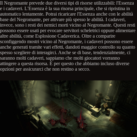
Il Negromante prevede due diversi tipi di risorse utilizzabili: l'Essenza
e i cadaveri. L'Essenza è la sua risorsa principale, che si ripristina in
automatico lentamente. Potrai ricaricare l'Essenza anche con le abilità
base del Negromante, per attivare più spesso le abilità. I cadaveri,
invece, sono i resti dei nemici morti vicino al Negromante. Questi resti
possono essere usati per evocare servitori scheletrici oppure alimentare
altre abilità, come Esplosione Cadaverica. Oltre a comparire
sconfiggendo mostri vicino al Negromante, i cadaveri possono essere
anche generati tramite vari effetti, dandoti maggior controllo su quanto
spesso scegliere di interagirci. Anche se di base, tendenzialmente, ci
saranno molti cadaveri, sappiamo che molti giocatori vorranno
attingere a questa risorsa. È per questo che abbiamo incluso diverse
opzioni per assicurarci che non restino a secco.