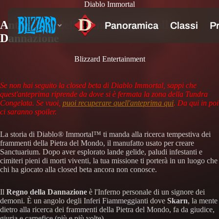
Diablo Immortal
Anteprima della zona: Regno della
Dannazione
Blizzard Entertainment
Se non hai seguito la closed beta di Diablo Immortal, sappi che
quest'anteprima riprende da dove si è fermata la zona della Tundra
Congelata. Se vuoi,
puoi recuperare quell'anteprima qui
. Da qui in poi
ci saranno spoiler.
La storia di Diablo® Immortal™ ti manda alla ricerca tempestiva dei
frammenti della Pietra del Mondo, il manufatto usato per creare
Sanctuarium. Dopo aver esplorato lande gelide, paludi infestanti e
cimiteri pieni di morti viventi, la tua missione ti porterà in un luogo che
chi ha giocato alla closed beta ancora non conosce.
Il
Regno della Dannazione
è l'Inferno personale di un signore dei
demoni. È un angolo degli Inferi Fiammeggianti dove
Skarn
, la mente
dietro alla ricerca dei frammenti della Pietra del Mondo, fa da giudice,
giuria e carnefice (più e più volte).