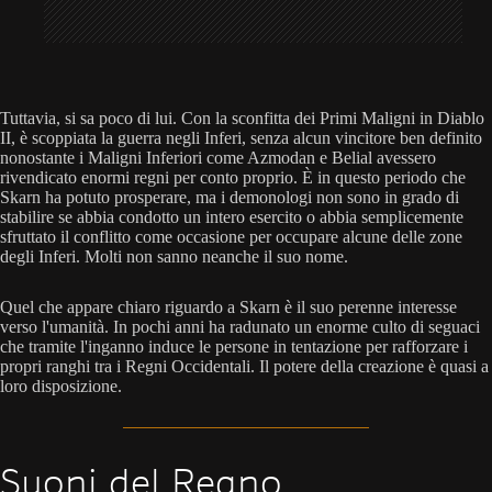
Tuttavia, si sa poco di lui. Con la sconfitta dei Primi Maligni in Diablo
II, è scoppiata la guerra negli Inferi, senza alcun vincitore ben definito
nonostante i Maligni Inferiori come Azmodan e Belial avessero
rivendicato enormi regni per conto proprio. È in questo periodo che
Skarn ha potuto prosperare, ma i demonologi non sono in grado di
stabilire se abbia condotto un intero esercito o abbia semplicemente
sfruttato il conflitto come occasione per occupare alcune delle zone
degli Inferi. Molti non sanno neanche il suo nome.
Quel che appare chiaro riguardo a Skarn è il suo perenne interesse
verso l'umanità. In pochi anni ha radunato un enorme culto di seguaci
che tramite l'inganno induce le persone in tentazione per rafforzare i
propri ranghi tra i Regni Occidentali. Il potere della creazione è quasi a
loro disposizione.
Suoni del Regno