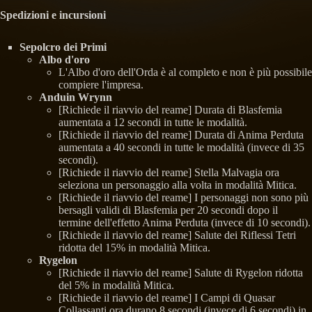
Spedizioni e incursioni
Sepolcro dei Primi
Albo d'oro
L'Albo d'oro dell'Orda è al completo e non è più possibile
compiere l'impresa.
Anduin Wrynn
[Richiede il riavvio del reame] Durata di Blasfemia
aumentata a 12 secondi in tutte le modalità.
[Richiede il riavvio del reame] Durata di Anima Perduta
aumentata a 40 secondi in tutte le modalità (invece di 35
secondi).
[Richiede il riavvio del reame] Stella Malvagia ora
seleziona un personaggio alla volta in modalità Mitica.
[Richiede il riavvio del reame] I personaggi non sono più
bersagli validi di Blasfemia per 20 secondi dopo il
termine dell'effetto Anima Perduta (invece di 10 secondi).
[Richiede il riavvio del reame] Salute dei Riflessi Tetri
ridotta del 15% in modalità Mitica.
Rygelon
[Richiede il riavvio del reame] Salute di Rygelon ridotta
del 5% in modalità Mitica.
[Richiede il riavvio del reame] I Campi di Quasar
Collassanti ora durano 8 secondi (invece di 6 secondi) in