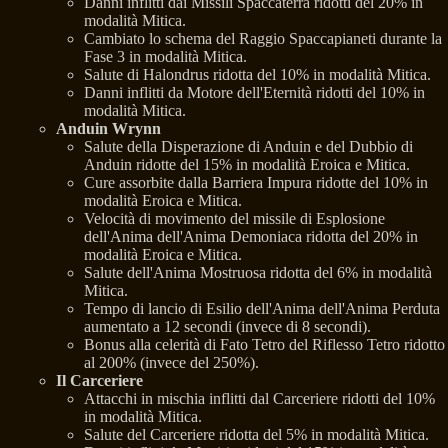
Danni inflitti dai Missili Spaccaterra ridotti del 20% in
modalità Mitica.
Cambiato lo schema del Raggio Spaccapianeti durante la
Fase 3 in modalità Mitica.
Salute di Halondrus ridotta del 10% in modalità Mitica.
Danni inflitti da Motore dell'Eternità ridotti del 10% in
modalità Mitica.
Anduin Wrynn
Salute della Disperazione di Anduin e del Dubbio di
Anduin ridotte del 15% in modalità Eroica e Mitica.
Cure assorbite dalla Barriera Impura ridotte del 10% in
modalità Eroica e Mitica.
Velocità di movimento del missile di Esplosione
dell'Anima dell'Anima Demoniaca ridotta del 20% in
modalità Eroica e Mitica.
Salute dell'Anima Mostruosa ridotta del 6% in modalità
Mitica.
Tempo di lancio di Esilio dell'Anima dell'Anima Perduta
aumentato a 12 secondi (invece di 8 secondi).
Bonus alla celerità di Fato Tetro del Riflesso Tetro ridotto
al 200% (invece del 250%).
Il Carceriere
Attacchi in mischia inflitti dal Carceriere ridotti del 10%
in modalità Mitica.
Salute del Carceriere ridotta del 5% in modalità Mitica.