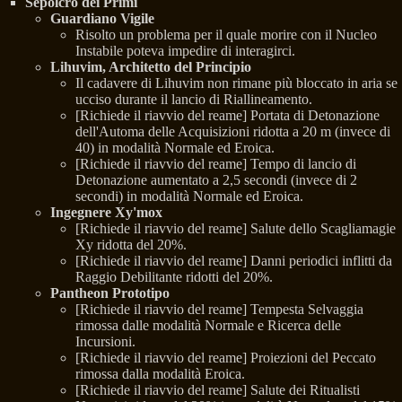
Sepolcro dei Primi
Guardiano Vigile
Risolto un problema per il quale morire con il Nucleo
Instabile poteva impedire di interagirci.
Lihuvim, Architetto del Principio
Il cadavere di Lihuvim non rimane più bloccato in aria se
ucciso durante il lancio di Riallineamento.
[Richiede il riavvio del reame] Portata di Detonazione
dell'Automa delle Acquisizioni ridotta a 20 m (invece di
40) in modalità Normale ed Eroica.
[Richiede il riavvio del reame] Tempo di lancio di
Detonazione aumentato a 2,5 secondi (invece di 2
secondi) in modalità Normale ed Eroica.
Ingegnere Xy'mox
[Richiede il riavvio del reame] Salute dello Scagliamagie
Xy ridotta del 20%.
[Richiede il riavvio del reame] Danni periodici inflitti da
Raggio Debilitante ridotti del 20%.
Pantheon Prototipo
[Richiede il riavvio del reame] Tempesta Selvaggia
rimossa dalle modalità Normale e Ricerca delle
Incursioni.
[Richiede il riavvio del reame] Proiezioni del Peccato
rimossa dalla modalità Eroica.
[Richiede il riavvio del reame] Salute dei Ritualisti