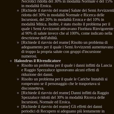
Necrotici ridotta del 30% in modalità Normale e del 15%
in modalità Eroica.
[Richiede il riavvio del reame] Salute dei Semi Avvizzenti
ridotta del 30% in modalità Normale e Ricerca delle
Incursioni, del 20% in modalità Eroica e del 10% in
modalità Mitica. Inoltre, è stato risolto il problema per il
quale i Semi Avvizzenti attivavano Fioritura Rinvigorente
al 90% di salute invece che al 100%, come indicato nella
descrizione dell'abilità.
[Richiede il riavvio del reame] Risolto un problema di
adeguamento per il quale i Semi Avvizzenti aumentavano
di troppo la propria salute con gruppi d'incursione
numerosi.
Halondrus il Rivendicatore
Risolto un problema per il quale i danni inflitti da Lancia
e Raggio Spezzaluce ignoravano alcuni effetti di
riduzione dei danni.
Risolto un problema per il quale le Cariche Instabili si
rompevano se il personaggio che le trasportava si
disconnetteva.
[Richiede il riavvio del reame] Danni inflitti da Raggio
Spezzaluce ridotti del 30% in modalità Ricerca delle
Incursioni, Normale ed Eroica.
[Richiede il riavvio del reame] Gli effetti dei danni
periodici di Recupero si adeguano più lentamente in