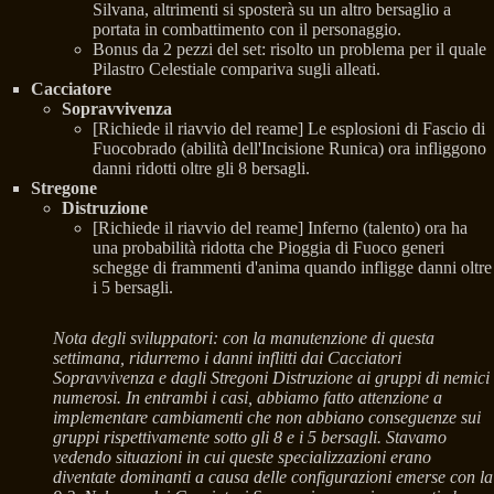
Silvana, altrimenti si sposterà su un altro bersaglio a
portata in combattimento con il personaggio.
Bonus da 2 pezzi del set: risolto un problema per il quale
Pilastro Celestiale compariva sugli alleati.
Cacciatore
Sopravvivenza
[Richiede il riavvio del reame] Le esplosioni di Fascio di
Fuocobrado (abilità dell'Incisione Runica) ora infliggono
danni ridotti oltre gli 8 bersagli.
Stregone
Distruzione
[Richiede il riavvio del reame] Inferno (talento) ora ha
una probabilità ridotta che Pioggia di Fuoco generi
schegge di frammenti d'anima quando infligge danni oltre
i 5 bersagli.
Nota degli sviluppatori: con la manutenzione di questa
settimana, ridurremo i danni inflitti dai Cacciatori
Sopravvivenza e dagli Stregoni Distruzione ai gruppi di nemici
numerosi. In entrambi i casi, abbiamo fatto attenzione a
implementare cambiamenti che non abbiano conseguenze sui
gruppi rispettivamente sotto gli 8 e i 5 bersagli. Stavamo
vedendo situazioni in cui queste specializzazioni erano
diventate dominanti a causa delle configurazioni emerse con la