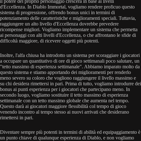
il potere del proprio personaggio crescerà in base ai livelli
d'Eccellenza. In Diablo Immortal, vogliamo rendere proficuo questo
sistema di progressione, offrendo bonus unici in termini di
potenziamento delle caratteristiche e miglioramenti speciali. Tuttavia,
raggiungere un alto livello d'Eccellenza dovrebbe prevedere
ricompense migliori. Vogliamo implementare un sistema che permetta
ai personaggi con alti livelli d'Eccellenza, o che affrontano le sfide di
difficoltà maggiore, di ricevere oggetti più potenti.
Inoltre, l'alfa chiusa ha introdotto un sistema per scoraggiare i giocatori
a occupare un quantitativo di ore di gioco settimanali poco salutare, un
"tetto massimo di esperienza settimanale". Abbiamo imparato molto da
questo sistema e stiamo apportando dei miglioramenti per renderlo
meno severo su coloro che vogliono raggiungere il livello massimo e
su chi desidera rimettersi in pari. Prima di tutto, vogliamo introdurre dei
bonus ai punti esperienza per i giocatori che partecipano meno. In
secondo luogo, vogliamo sostituire il tetto massimo di esperienza
settimanale con un tetto massimo globale che aumenta nel tempo.
Questo darà ai giocatori maggiore flessibilità col tempo di gioco
venendo incontro al tempo stesso ai nuovi arrivati che desiderano
rimettersi in pari.
Diventare sempre più potenti in termini di abilità ed equipaggiamento è
un punto chiave di qualunque esperienza di Diablo, e non vogliamo