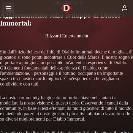
Diablo Immortal
Aggiornamento sullo sviluppo di Diablo
Immortal:
Blizzard Entertainment
Sin dall'inizio del test dell'alfa di Diablo Immortal, decine di migliaia di
giocatori si sono potuti incontrare a Cuor della Marca. Il nostro sogno è
di portare a più giocatori possibile un'autentica esperienza di Diablo.
Gli elementi fondamentali dell'esperienza di Diablo, come
l'ambientazione, i personaggi e il bottino, occupano un importante
spazio tra i nostri ricordi migliori. È un'esperienza che vogliamo
condividere con tutti.
La nostra community ha giocato un ruolo chiave nell'aiutarci a
modellare la nostra visione di questo titolo. Osservando i canali della
community, in base ai test effettuati da molti giocatori di tutto il mondo,
e chiedendo pareri ai nostri giocatori più attivi, abbiamo lavorato sodo
su diversi miglioramenti per Diablo Immortal.
A seguito dei feedback forniti dai partecipanti all'alfa chiusa, il nostro