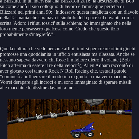
a Blizzard. In un'intervista alla BlizzCon 2016, la descrizione di Bob
su come andò il suo colloquio di lavoro è l'immagine perfetta di
Blizzard nei primi anni 90: "Indossavo questa maglietta con un diavolo
della Tasmania che sbranava il simbolo della pace sul davanti, con la
scritta 'Adoro i rifiuti tossici' sulla schiena; ho immaginato che nella
loro mente pensassero qualcosa come 'Credo che questo tizio
probabilmente s'integrerà'.".
Quella cultura che vede persone affini riunirsi per creare ottimi giochi
promosse una quotidianità in ufficio entusiasta ma rilassata. Anche se
nessuno sapeva davvero chi fosse il migliore dietro il volante (Bob
Fitch afferma di essere il re della velocità), Allen Adham raccontò di
aver giocato così tanto a Rock N Roll Racing che, testuali parole,
"cominciò a influenzare il modo in cui guido la mia vera macchina.
Vorrei derapare agli incroci e mi sono immaginato di sparare missili
alle macchine lentissime davanti a me.".