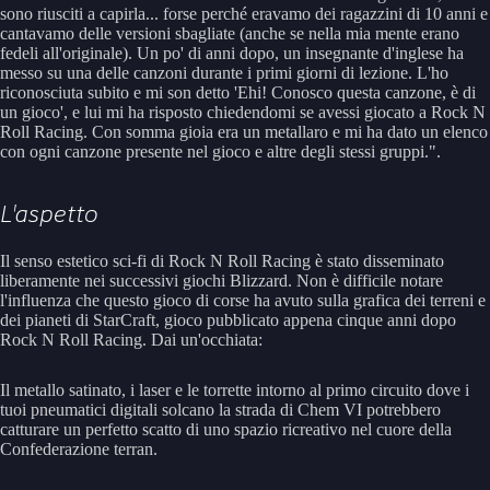
sono riusciti a capirla... forse perché eravamo dei ragazzini di 10 anni e
cantavamo delle versioni sbagliate (anche se nella mia mente erano
fedeli all'originale). Un po' di anni dopo, un insegnante d'inglese ha
messo su una delle canzoni durante i primi giorni di lezione. L'ho
riconosciuta subito e mi son detto 'Ehi! Conosco questa canzone, è di
un gioco', e lui mi ha risposto chiedendomi se avessi giocato a Rock N
Roll Racing. Con somma gioia era un metallaro e mi ha dato un elenco
con ogni canzone presente nel gioco e altre degli stessi gruppi.".
L'aspetto
Il senso estetico sci-fi di Rock N Roll Racing è stato disseminato
liberamente nei successivi giochi Blizzard. Non è difficile notare
l'influenza che questo gioco di corse ha avuto sulla grafica dei terreni e
dei pianeti di StarCraft, gioco pubblicato appena cinque anni dopo
Rock N Roll Racing. Dai un'occhiata:
Il metallo satinato, i laser e le torrette intorno al primo circuito dove i
tuoi pneumatici digitali solcano la strada di Chem VI potrebbero
catturare un perfetto scatto di uno spazio ricreativo nel cuore della
Confederazione terran.