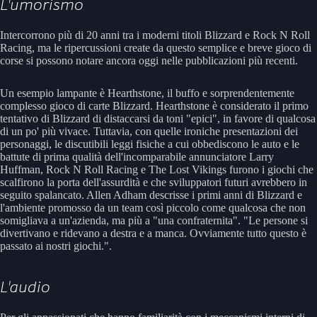
L'umorismo
Intercorrono più di 20 anni tra i moderni titoli Blizzard e Rock N Roll
Racing, ma le ripercussioni create da questo semplice e breve gioco di
corse si possono notare ancora oggi nelle pubblicazioni più recenti.
Un esempio lampante è Hearthstone, il buffo e sorprendentemente
complesso gioco di carte Blizzard. Hearthstone è considerato il primo
tentativo di Blizzard di distaccarsi da toni "epici", in favore di qualcosa
di un po' più vivace. Tuttavia, con quelle ironiche presentazioni dei
personaggi, le discutibili leggi fisiche a cui obbediscono le auto e le
battute di prima qualità dell'incomparabile annunciatore Larry
Huffman, Rock N Roll Racing e The Lost Vikings furono i giochi che
scalfirono la porta dell'assurdità e che sviluppatori futuri avrebbero in
seguito spalancato. Allen Adham descrisse i primi anni di Blizzard e
l'ambiente promosso da un team così piccolo come qualcosa che non
somigliava a un'azienda, ma più a "una confraternita". "Le persone si
divertivano e ridevano a destra e a manca. Ovviamente tutto questo è
passato ai nostri giochi.".
L'audio