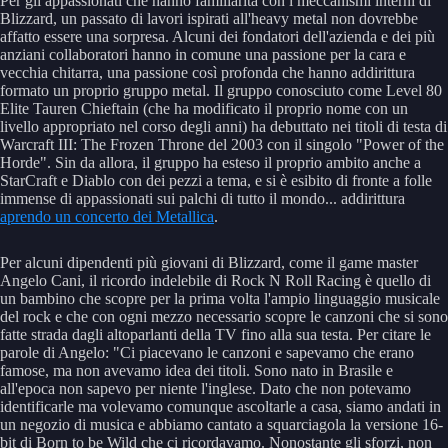
Per gli appassionati che hanno familiarità con i meccanismi interni di
Blizzard, un passato di lavori ispirati all'heavy metal non dovrebbe
affatto essere una sorpresa. Alcuni dei fondatori dell'azienda e dei più
anziani collaboratori hanno in comune una passione per la cara e
vecchia chitarra, una passione così profonda che hanno addirittura
formato un proprio gruppo metal. Il gruppo conosciuto come Level 80
Elite Tauren Chieftain (che ha modificato il proprio nome con un
livello appropriato nel corso degli anni) ha debuttato nei titoli di testa di
Warcraft III: The Frozen Throne del 2003 con il singolo "Power of the
Horde". Sin da allora, il gruppo ha esteso il proprio ambito anche a
StarCraft e Diablo con dei pezzi a tema, e si è esibito di fronte a folle
immense di appassionati sui palchi di tutto il mondo... addirittura
aprendo un concerto dei Metallica
.
Per alcuni dipendenti più giovani di Blizzard, come il game master
Angelo Cani, il ricordo indelebile di Rock N Roll Racing è quello di
un bambino che scopre per la prima volta l'ampio linguaggio musicale
del rock e che con ogni mezzo necessario scopre le canzoni che si sono
fatte strada dagli altoparlanti della TV fino alla sua testa. Per citare le
parole di Angelo: "Ci piacevano le canzoni e sapevamo che erano
famose, ma non avevamo idea dei titoli. Sono nato in Brasile e
all'epoca non sapevo per niente l'inglese. Dato che non potevamo
identificarle ma volevamo comunque ascoltarle a casa, siamo andati in
un negozio di musica e abbiamo cantato a squarciagola la versione 16-
bit di Born to be Wild che ci ricordavamo. Nonostante gli sforzi, non