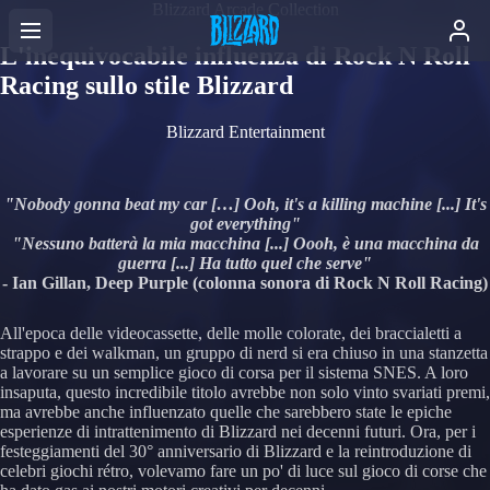
Blizzard Arcade Collection
L'inequivocabile influenza di Rock N Roll
Racing sullo stile Blizzard
Blizzard Entertainment
"Nobody gonna beat my car […] Ooh, it's a killing machine [...] It's
got everything"
"Nessuno batterà la mia macchina [...] Oooh, è una macchina da
guerra [...] Ha tutto quel che serve"
- Ian Gillan, Deep Purple (colonna sonora di Rock N Roll Racing)
All'epoca delle videocassette, delle molle colorate, dei braccialetti a
strappo e dei walkman, un gruppo di nerd si era chiuso in una stanzetta
a lavorare su un semplice gioco di corsa per il sistema SNES. A loro
insaputa, questo incredibile titolo avrebbe non solo vinto svariati premi,
ma avrebbe anche influenzato quelle che sarebbero state le epiche
esperienze di intrattenimento di Blizzard nei decenni futuri. Ora, per i
festeggiamenti del 30° anniversario di Blizzard e la reintroduzione di
celebri giochi rétro, volevamo fare un po' di luce sul gioco di corse che