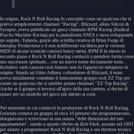
In origine, Rock N Roll Racing fu concepito come un qualcosa che si
poteva semplicemente chiamare "Racing". Blizzard, allora Silicon &
Synapse, aveva pubblicato un gioco chiamato RPM Racing (Radical
Psycho Machine Racing) per la piattaforma SNES e stava sviluppando
un seguito. Tuttavia, grazie alla scintilla creativa di Brian Fargo di
Interplay Productions e il non indifferente via libera per le versioni
MIDI di alcune iconiche canzoni heavy metal, RPM II fu messo in
secondo piano e Rock N Roll Racing cominciò a prendere forma come
suo successore spirituale... con un nuovo nome decisamente tosto.
Includere varie canzoni rock famose non fu l'approccio intrapreso in
origine. Stando ad Allen Adham, cofondatore di Blizzard, il team
aveva inizialmente contattato il famosissimo gruppo rock ZZ Top per
creare un qualcosa che si sarebbe potuto chiamare "ZZ Top Racing".
Anche se il gruppo si trovava all'apice della sua carriera, si decise di
optare per un modello del gioco più attento ai costi.
Nel momento in cui cominciò la produzione di Rock N Roll Racing,
l'azienda contava un gruppo di circa 10 persone che programmavano,
disegnavano e scrivevano in una stanza "delle dimensioni del mio
appartamento", stando a quanto riferito da Bob Fitch, assunto nel 1993
per aiutare a programmare Rock N Roll Racing e ora direttore tecnico