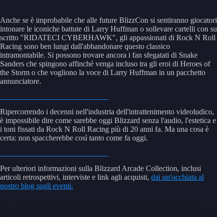
Anche se è improbabile che alle future BlizzCon si sentiranno giocatori
intonare le iconiche battute di Larry Huffman o sollevare cartelli con su
scritto "RIDATECI CYBERHAWK", gli appassionati di Rock N Roll
Racing sono ben lungi dall'abbandonare questo classico
intramontabile. Si possono trovare ancora i fan sfegatati di Snake
Sanders che spingono affinché venga incluso tra gli eroi di Heroes of
the Storm o che vogliono la voce di Larry Huffman in un pacchetto
annunciatore.
Ripercorrendo i decenni nell'industria dell'intrattenimento videoludico,
è impossibile dire come sarebbe oggi Blizzard senza l'audio, l'estetica e
i toni fissati da Rock N Roll Racing più di 20 anni fa. Ma una cosa è
certa: non spaccherebbe così tanto come fa oggi.
Per ulteriori informazioni sulla Blizzard Arcade Collection, inclusi
articoli retrospettivi, interviste e link agli acquisti,
dai un'occhiata al
nostro blog sugli eventi.