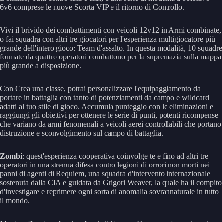
6v6 comprese le nuove Scorta VIP e il ritorno di Controllo.
Vivi il brivido dei combattimenti con veicoli 12v12 in Armi combinate,
o fai squadra con altri tre giocatori per l'esperienza multigiocatore più
grande dell'intero gioco: Team d'assalto. In questa modalità, 10 squadre
formate da quattro operatori combattono per la supremazia sulla mappa
più grande a disposizione.
Con Crea una classe, potrai personalizzare l'equipaggiamento da
portare in battaglia con tanto di potenziamenti da campo e wildcard
adatti al tuo stile di gioco. Accumula punteggio con le eliminazioni e
raggiungi gli obiettivi per ottenere le serie di punti, potenti ricompense
che variano da armi fenomenali a veicoli aerei controllabili che portano
distruzione e sconvolgimento sul campo di battaglia.
Zombi
: quest'esperienza cooperativa coinvolge te e fino ad altri tre
operatori in una strenua difesa contro legioni di orrori non morti nei
panni di agenti di Requiem, una squadra d'intervento internazionale
sostenuta dalla CIA e guidata da Grigori Weaver, la quale ha il compito
d'investigare e reprimere ogni sorta di anomalia sovrannaturale in tutto
il mondo.