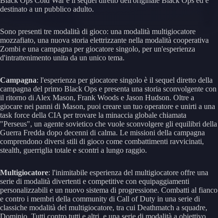
Black Ops Cold War è il sequel diretto dell'originale Black Ops ed è
destinato a un pubblico adulto.
Sono presenti tre modalità di gioco: una modalità multigiocatore
mozzafiato, una nuova storia elettrizzante nella modalità cooperativa
Zombi e una campagna per giocatore singolo, per un'esperienza
d'intrattenimento unita da un unico tema.
Campagna
: l'esperienza per giocatore singolo è il sequel diretto della
campagna del primo Black Ops e presenta una storia sconvolgente con
il ritorno di Alex Mason, Frank Woods e Jason Hudson. Oltre a
giocare nei panni di Mason, puoi creare un tuo operatore e unirti a una
task force della CIA per trovare la minaccia globale chiamata
"Perseus", un agente sovietico che vuole sconvolgere gli equilibri della
Guerra Fredda dopo decenni di calma. Le missioni della campagna
comprendono diversi stili di gioco come combattimenti ravvicinati,
stealth, guerriglia totale e scontri a lungo raggio.
Multigiocatore
: l'inimitabile esperienza del multigiocatore offre una
serie di modalità divertenti e competitive con equipaggiamenti
personalizzabili e un nuovo sistema di progressione. Combatti al fianco
e contro i membri della community di Call of Duty in una serie di
classiche modalità del multigiocatore, tra cui Deathmatch a squadre,
Dominio, Tutti contro tutti e altri, e una serie di modalità a obiettivo