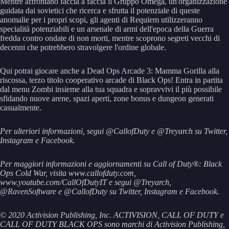
Mentre affrontano faccia a faccia il Gruppo Omega, un'organizzazione
guidata dai sovietici che ricerca e sfrutta il potenziale di queste
anomalie per i propri scopi, gli agenti di Requiem utilizzeranno
specialità potenziabili e un arsenale di armi dell'epoca della Guerra
fredda contro ondate di non morti, mentre scoprono segreti vecchi di
decenni che potrebbero stravolgere l'ordine globale.
Qui potrai giocare anche a Dead Ops Arcade 3: Mamma Gorilla alla
riscossa, terzo titolo cooperativo arcade di Black Ops! Entra in partita
dal menu Zombi insieme alla tua squadra e sopravvivi il più possibile
sfidando nuove arene, spazi aperti, zone bonus e dungeon generati
casualmente.
Per ulteriori informazioni, segui @CallofDuty e @Treyarch su Twitter,
Instagram e Facebook.
Per maggiori informazioni e aggiornamenti su Call of Duty®: Black
Ops Cold War, visita www.callofduty.com,
www.youtube.com/CallOfDutyIT e segui @Treyarch,
@RavenSoftware e @CallofDuty su Twitter, Instagram e Facebook.
© 2020 Activision Publishing, Inc. ACTIVISION, CALL OF DUTY e
CALL OF DUTY BLACK OPS sono marchi di Activision Publishing,