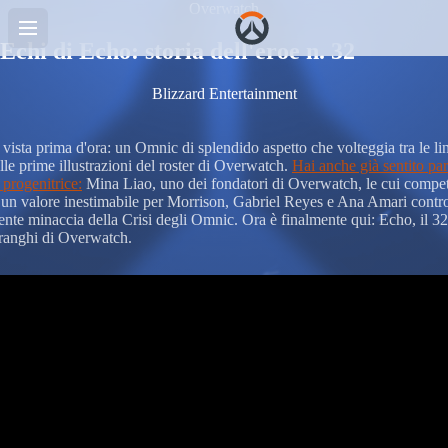
Overwatch
Echi di Echo: storia dell'eroe n. 32
Blizzard Entertainment
 vista prima d'ora: un Omnic di splendido aspetto che volteggia tra le li
lle prime illustrazioni del roster di Overwatch.
Hai anche già sentito par
 progenitrice:
Mina Liao, uno dei fondatori di Overwatch, le cui compe
un valore inestimabile per Morrison, Gabriel Reyes e Ana Amari contr
ente minaccia della Crisi degli Omnic. Ora è finalmente qui: Echo, il 32
i ranghi di Overwatch.