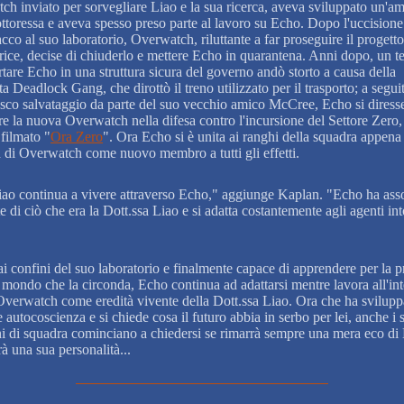
ch inviato per sorvegliare Liao e la sua ricerca, aveva sviluppato un'am
ottoressa e aveva spesso preso parte al lavoro su Echo. Dopo l'uccisione
acco al suo laboratorio, Overwatch, riluttante a far proseguire il progetto
trice, decise di chiuderlo e mettere Echo in quarantena. Anni dopo, un t
rtare Echo in una struttura sicura del governo andò storto a causa della
a Deadlock Gang, che dirottò il treno utilizzato per il trasporto; a segui
esco salvataggio da parte del suo vecchio amico McCree, Echo si diresse
are la nuova Overwatch nella difesa contro l'incursione del Settore Zero
 filmato "
Ora Zero
". Ora Echo si è unita ai ranghi della squadra appena
a di Overwatch come nuovo membro a tutti gli effetti.
ao continua a vivere attraverso Echo," aggiunge Kaplan. "Echo ha ass
e di ciò che era la Dott.ssa Liao e si adatta costantemente agli agenti in
ai confini del suo laboratorio e finalmente capace di apprendere per la 
l mondo che la circonda, Echo continua ad adattarsi mentre lavora all'in
Overwatch come eredità vivente della Dott.ssa Liao. Ora che ha svilupp
autocoscienza e si chiede cosa il futuro abbia in serbo per lei, anche i 
 di squadra cominciano a chiedersi se rimarrà sempre una mera eco di 
à una sua personalità...