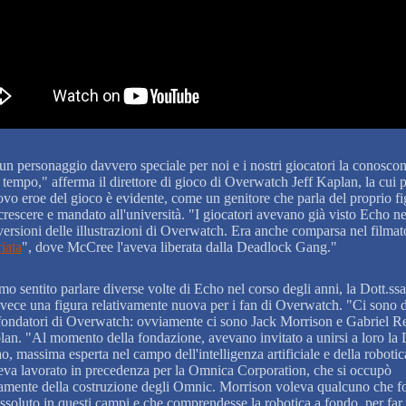
un personaggio davvero speciale per noi e i nostri giocatori la conosco
 tempo," afferma il direttore di gioco di Overwatch Jeff Kaplan, la cui 
ovo eroe del gioco è evidente, come un genitore che parla del proprio fi
crescere e mandato all'università. "I giocatori avevano già visto Echo ne
versioni delle illustrazioni di Overwatch. Era anche comparsa nel filmat
iata
", dove McCree l'aveva liberata dalla Deadlock Gang."
o sentito parlare diverse volte di Echo nel corso degli anni, la Dott.ss
nvece una figura relativamente nuova per i fan di Overwatch. "Ci sono d
ondatori di Overwatch: ovviamente ci sono Jack Morrison e Gabriel R
lan. "Al momento della fondazione, avevano invitato a unirsi a loro la 
, massima esperta nel campo dell'intelligenza artificiale e della robotica
eva lavorato in precedenza per la Omnica Corporation, che si occupò
iamente della costruzione degli Omnic. Morrison voleva qualcuno che f
ssoluto in questi campi e che comprendesse la robotica a fondo, per far 