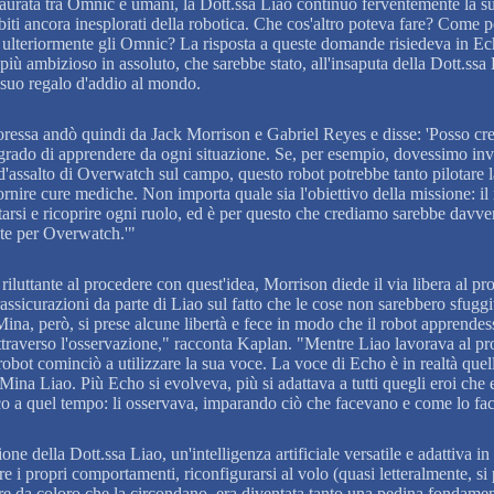
taurata tra Omnic e umani, la Dott.ssa Liao continuò ferventemente la su
iti ancora inesplorati della robotica. Che cos'altro poteva fare? Come p
 ulteriormente gli Omnic? La risposta a queste domande risiedeva in Ech
più ambizioso in assoluto, che sarebbe stato, all'insaputa della Dott.ssa
l suo regalo d'addio al mondo.
oressa andò quindi da Jack Morrison e Gabriel Reyes e disse: 'Posso cr
 grado di apprendere da ogni situazione. Se, per esempio, dovessimo inv
d'assalto di Overwatch sul campo, questo robot potrebbe tanto pilotare 
rnire cure mediche. Non importa quale sia l'obiettivo della missione: il
tarsi e ricoprire ogni ruolo, ed è per questo che crediamo sarebbe davve
te per Overwatch.'"
iluttante al procedere con quest'idea, Morrison diede il via libera al pr
assicurazioni da parte di Liao sul fatto che le cose non sarebbero sfuggi
ina, però, si prese alcune libertà e fece in modo che il robot apprendes
traverso l'osservazione," racconta Kaplan. "Mentre Liao lavorava al pr
robot cominciò a utilizzare la sua voce. La voce di Echo è in realtà quel
Mina Liao. Più Echo si evolveva, più si adattava a tutti quegli eroi che 
co a quel tempo: li osservava, imparando ciò che facevano e come lo fa
one della Dott.ssa Liao, un'intelligenza artificiale versatile e adattiva in
e i propri comportamenti, riconfigurarsi al volo (quasi letteralmente, si
re da coloro che la circondano, era diventata tanto una pedina fondamen