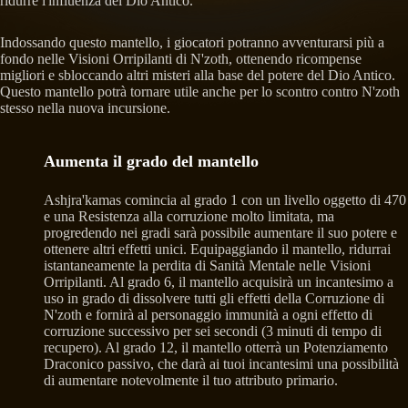
ridurre l'influenza del Dio Antico.
Indossando questo mantello, i giocatori potranno avventurarsi più a
fondo nelle Visioni Orripilanti di N'zoth, ottenendo ricompense
migliori e sbloccando altri misteri alla base del potere del Dio Antico.
Questo mantello potrà tornare utile anche per lo scontro contro N'zoth
stesso nella nuova incursione.
Aumenta il grado del mantello
Ashjra'kamas comincia al grado 1 con un livello oggetto di 470
e una Resistenza alla corruzione molto limitata, ma
progredendo nei gradi sarà possibile aumentare il suo potere e
ottenere altri effetti unici. Equipaggiando il mantello, ridurrai
istantaneamente la perdita di Sanità Mentale nelle Visioni
Orripilanti. Al grado 6, il mantello acquisirà un incantesimo a
uso in grado di dissolvere tutti gli effetti della Corruzione di
N'zoth e fornirà al personaggio immunità a ogni effetto di
corruzione successivo per sei secondi (3 minuti di tempo di
recupero). Al grado 12, il mantello otterrà un Potenziamento
Draconico passivo, che darà ai tuoi incantesimi una possibilità
di aumentare notevolmente il tuo attributo primario.