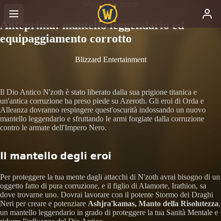
World of Warcraft
Anteprima: mantello leggendario ed
equipaggiamento corrotto
Blizzard Entertainment
Il Dio Antico N'zoth è stato liberato dalla sua prigione titanica e
un'antica corruzione ha preso piede su Azeroth. Gli eroi di Orda e
Alleanza dovranno respingere quest'oscurità indossando un nuovo
mantello leggendario e sfruttando le armi forgiate dalla corruzione
contro le armate dell'Impero Nero.
Il mantello degli eroi
Per proteggere la tua mente dagli attacchi di N'zoth avrai bisogno di un
oggetto fatto di pura corruzione, e il figlio di Alamorte, Irathion, sa
dove trovarne uno. Dovrai lavorare con il potente Stormo dei Draghi
Neri per creare e potenziare
Ashjra'kamas, Manto della Risolutezza
,
un mantello leggendario in grado di proteggere la tua Sanità Mentale e