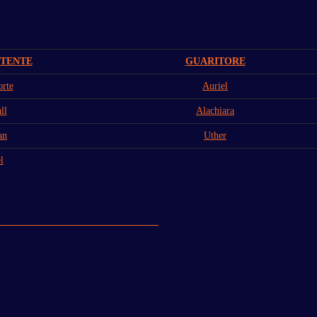
TENTE
GUARITORE
rte
Auriel
ll
Alachiara
an
Uther
l