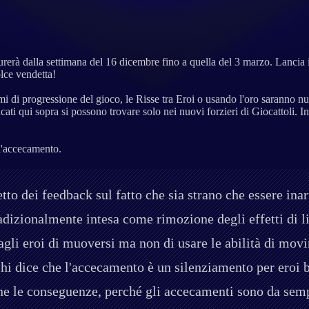
urerà dalla settimana del 16 dicembre fino a quella del 3 marzo. Lancia i
olce vendetta!
temi di progressione del gioco, le Risse tra Eroi o usando l'oro saranno nu
ncati qui sopra si possono trovare solo nei nuovi forzieri di Giocattoli. In
 l'accecamento.
to dei feedback sul fatto che sia strano che essere ina
radizionalmente intesa come rimozione degli effetti di 
agli eroi di muoversi ma non di usare le abilità di mov
i dice che l'accecamento è un silenziamento per eroi b
ne le conseguenze, perché gli accecamenti sono da semp