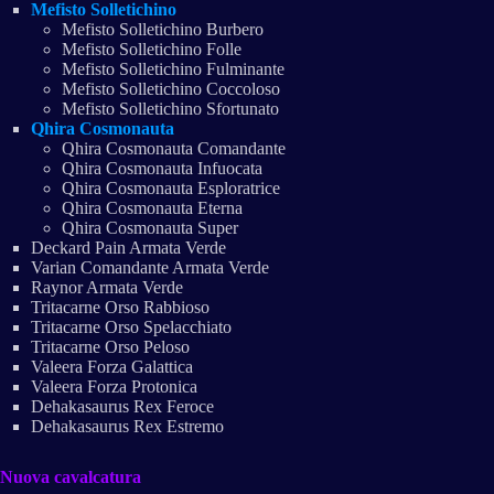
Mefisto Solletichino
Mefisto Solletichino Burbero
Mefisto Solletichino Folle
Mefisto Solletichino Fulminante
Mefisto Solletichino Coccoloso
Mefisto Solletichino Sfortunato
Qhira Cosmonauta
Qhira Cosmonauta Comandante
Qhira Cosmonauta Infuocata
Qhira Cosmonauta Esploratrice
Qhira Cosmonauta Eterna
Qhira Cosmonauta Super
Deckard Pain Armata Verde
Varian Comandante Armata Verde
Raynor Armata Verde
Tritacarne Orso Rabbioso
Tritacarne Orso Spelacchiato
Tritacarne Orso Peloso
Valeera Forza Galattica
Valeera Forza Protonica
Dehakasaurus Rex Feroce
Dehakasaurus Rex Estremo
Nuova cavalcatura