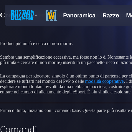
Creare il divertimento: strategia in tempo r
Produci più unità e cerca di non morire.
Sembra una semplificazione eccessiva, ma forse non lo è. Nonostante 
più unità e cercare di non morire) inseriti in un pacchetto ricco di azi
La campagna per giocatore singolo è un ottimo punto di partenza per chi 
decidere se tuffarti nel mondo del PvP o delle
modalità cooperative
. I 
esplorare mondi lontani avvolti da una nebbia minacciosa, costruire gr
entrare nel campo di allenamento degli eSport. È più simile a esplorare 
Prima di tutto, iniziamo con i comandi base. Questa parte può risultare
Comandi