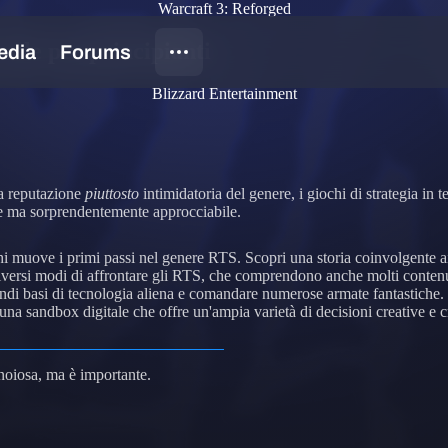
Warcraft 3: Reforged
eale per principianti
Blizzard Entertainment
la reputazione
piuttosto
intimidatoria del genere, i giochi di strategia i
one ma sorprendentemente approcciabile.
muove i primi passi nel genere RTS. Scopri una storia coinvolgente ai tu
diversi modi di affrontare gli RTS, che comprendono anche molti contenut
andi basi di tecnologia aliena e comandare numerose armate fantastiche.
una sandbox digitale che offre un'ampia varietà di decisioni creative e c
 noiosa, ma è importante.