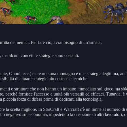
fitta dei nemici. Per fare ciò, avrai bisogno di un'armata.
, ma alcuni concetti e strategie sono costanti.
nte, Ghoul, ecc.) e crearne una montagna è una strategia legittima, anche
ibilità di attuare strategie più costose e tecniche.
ziamenti e strutture che non hanno un impatto immediato sul gioco ma sbl
he, perché fornisce l'accesso a unità più versatili ed efficaci. Tuttavia, 
a piccola forza di difesa prima di dedicarti alla tecnologia.
 la scelta migliore. In StarCraft e Warcraft c'è un limite al numero di 
 negativo sull'economia, impedendo la creazione di altri lavoratori, o c