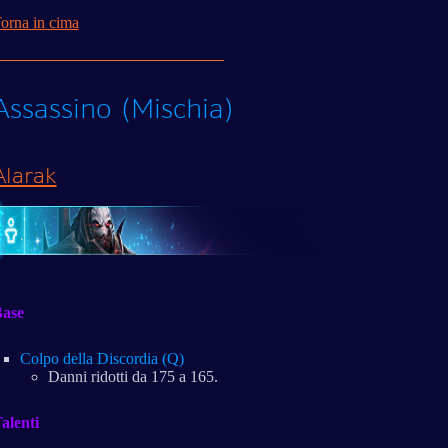
orna in cima
Assassino (Mischia)
Alarak
ase
Colpo della Discordia (Q)
Danni ridotti da 175 a 165.
alenti