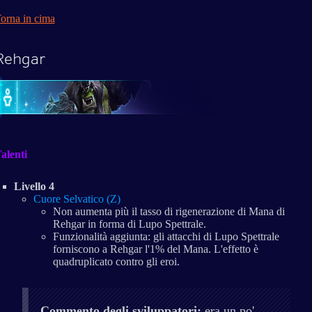
orna in cima
Rehgar
alenti
Livello 4
Cuore Selvatico (Z)
Non aumenta più il tasso di rigenerazione di Mana di
Rehgar in forma di Lupo Spettrale.
Funzionalità aggiunta: gli attacchi di Lupo Spettrale
forniscono a Rehgar l'1% del Mana. L'effetto è
quadruplicato contro gli eroi.
Commento degli sviluppatori:
era un po'