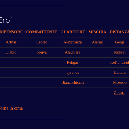
Eroi
DIFENSORE
COMBATTENTE
GUARITORE
MISCHIA
DISTANZ
Arthas
Leoric
Alexstrasza
Alarak
Genji
Diablo
Sonya
Alachiara
Junkrat
Rehgar
Kel'Thuzad
Tyrande
Lunara
Biancachioma
Nazeebo
Zagara
orna in cima