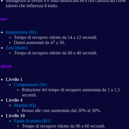
Indulgenza al livello 4 è stata modificata ed è ora classificata come
talento che influenza il tratto.
ase
Inquisizione (W)
Tempo di recupero ridotto da 14 a 12 secondi.
Danni aumentati da 47 a 50.
Zelo [tratto]
Tempo di recupero ridotto da 60 a 40 secondi.
alenti
Livello 1
Compassione (W)
Riduzione del tempo di recupero aumentata da 1 a 1,5
secondi.
Livello 4
Martirio (Q)
Bonus alle cure aumentato dal 20% al 30%.
Livello 10
Egida Scarlatta [R1]
Tempo di recupero ridotto da 90 a 60 secondi.