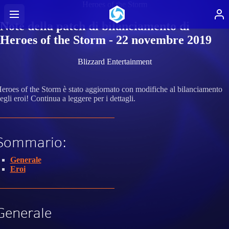
Heroes of the Storm
Note della patch di bilanciamento di
Heroes of the Storm - 22 novembre 2019
Blizzard Entertainment
eroes of the Storm è stato aggiornato con modifiche al bilanciamento
egli eroi! Continua a leggere per i dettagli.
Sommario:
Generale
Eroi
Generale