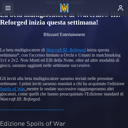
Warcraft 3: Reforged
La beta multigiocatore di Warcraft® III:
Reforged inizia questa settimana!
Blizzard Entertainment
La beta multigiocatore di
Warcraft III: Reforged
inizia questa
settimana*, con l'accesso limitato a Orchi e Umani in matchmaking
1v1 e 2v2. Non Morti ed Elfi della Notte, oltre ad altre modalità di
gioco, saranno aggiunti nelle settimane successive.
Gli inviti alla beta multigiocatore saranno inviati nelle prossime
settimane. I primi inviti saranno mandati a chi ha acquistato l'edizione
Spoils of War
,
mentre le ondate successive raggiungeranno altri
giocatori, come quelli che hanno preacquistato l'Edizione standard di
Warcraft III: Reforged
.
Edizione Spoils of War