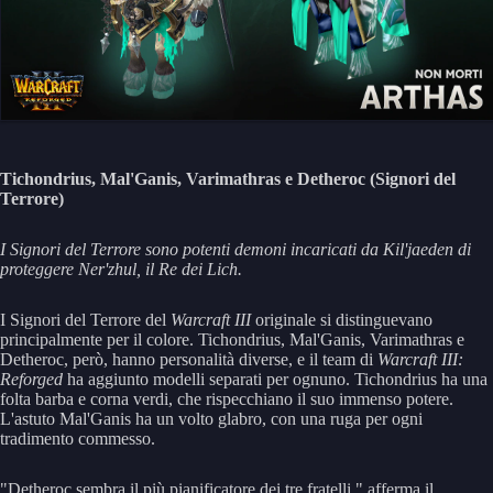
Tichondrius, Mal'Ganis, Varimathras e Detheroc (Signori del
Terrore)
I Signori del Terrore sono potenti demoni incaricati da Kil'jaeden di
proteggere Ner'zhul, il Re dei Lich.
I Signori del Terrore del
Warcraft III
originale si distinguevano
principalmente per il colore. Tichondrius, Mal'Ganis, Varimathras e
Detheroc, però, hanno personalità diverse, e il team di
Warcraft III:
Reforged
ha aggiunto modelli separati per ognuno. Tichondrius ha una
folta barba e corna verdi, che rispecchiano il suo immenso potere.
L'astuto Mal'Ganis ha un volto glabro, con una ruga per ogni
tradimento commesso.
"Detheroc sembra il più pianificatore dei tre fratelli," afferma il