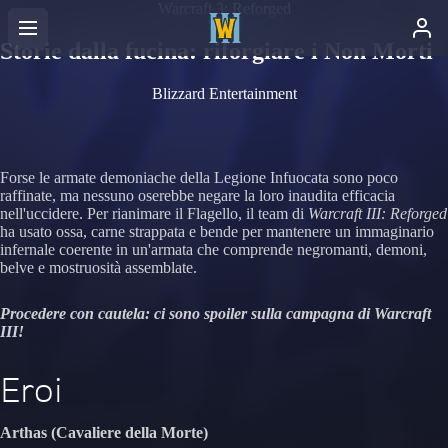
Warcraft 3: Reforged
Storie dalla fucina: riforgiare i Non Morti
Blizzard Entertainment
Forse le armate demoniache della Legione Infuocata sono poco
raffinate, ma nessuno oserebbe negare la loro inaudita efficacia
nell'uccidere. Per rianimare il Flagello, il team di
Warcraft III: Reforged
ha usato ossa, carne strappata e bende per mantenere un immaginario
infernale coerente in un'armata che comprende negromanti, demoni,
belve e mostruosità assemblate.
Procedere con cautela: ci sono spoiler sulla campagna di Warcraft
III!
Eroi
Arthas (Cavaliere della Morte)