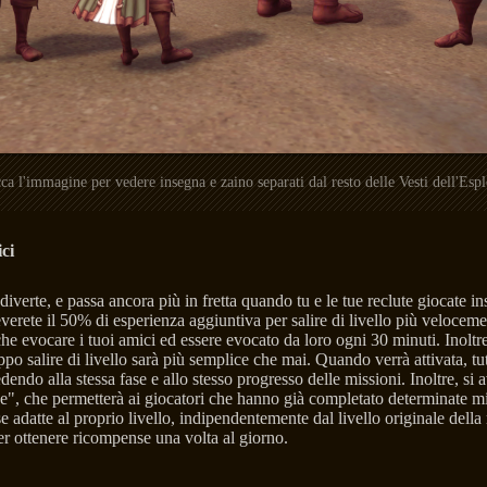
cca l'immagine per vedere insegna e zaino separati dal resto delle Vesti dell'Es
ci
diverte, e passa ancora più in fretta quando tu e le tue reclute giocate 
everete il 50% di esperienza aggiuntiva per salire di livello più velocem
he evocare i tuoi amici ed essere evocato da loro ogni 30 minuti. Inoltr
po salire di livello sarà più semplice che mai. Quando verrà attivata, tu
dendo alla stessa fase e allo stesso progresso delle missioni. Inoltre, si 
", che permetterà ai giocatori che hanno già completato determinate miss
 adatte al proprio livello, indipendentemente dal livello originale della
er ottenere ricompense una volta al giorno.