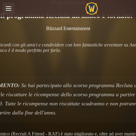
World of Warcraft
Il programma Recluta un amico è tornato!
Blizzard Entertainment
ricordi con gli amici e condividere con loro fantastiche avventure su Az
o è il modo perfetto per farlo.
MENTO:
Se hai partecipato allo scorso programma Recluta 
bile riscattare le ricompense dello scorso programma a partire
. Tutte le ricompense non riscattate scadranno e non potrann
artire dalla fine dell'anno.
ico (Recruit A Friend - RAF) è stato migliorato e, oltre ad aver manten