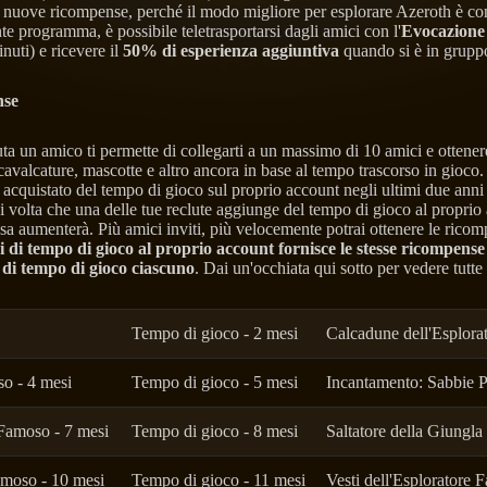
e nuove ricompense, perché il modo migliore per esplorare Azeroth è con
e programma, è possibile teletrasportarsi dagli amici con l'
Evocazione 
nuti) e ricevere il
50% di esperienza aggiuntiva
quando si è in grupp
nse
 un amico ti permette di collegarti a un massimo di 10 amici e ottenere
valcature, mascotte e altro ancora in base al tempo trascorso in gioco
 acquistato del tempo di gioco sul proprio account negli ultimi due anni
 volta che una delle tue reclute aggiunge del tempo di gioco al proprio 
a aumenterà. Più amici inviti, più velocemente potrai ottenere le rico
 di tempo di gioco al proprio account fornisce le stesse ricompense 
di tempo di gioco ciascuno
. Dai un'occhiata qui sotto per vedere tutte
Tempo di gioco - 2 mesi
Calcadune dell'Esplorat
so - 4 mesi
Tempo di gioco - 5 mesi
Incantamento: Sabbie P
 Famoso - 7 mesi
Tempo di gioco - 8 mesi
Saltatore della Giungla 
amoso - 10 mesi
Tempo di gioco - 11 mesi
Vesti dell'Esploratore 