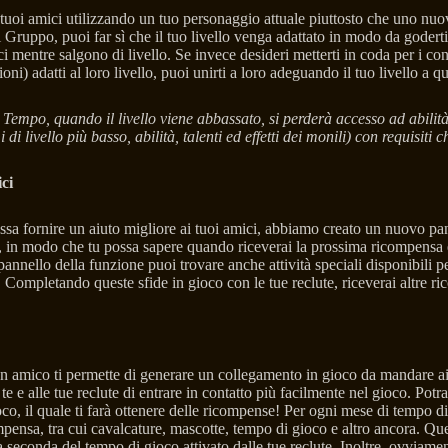
 tuoi amici utilizzando un tuo personaggio attuale piuttosto che uno nuov
 Gruppo, puoi far sì che il tuo livello venga adattato in modo da goderti
ci mentre salgono di livello. Se invece desideri metterti in coda per i co
oni) adatti al loro livello, puoi unirti a loro adeguando il tuo livello a q
 Tempo, quando il livello viene abbassato, si perderà accesso ad abilità
i di livello più basso, abilità, talenti ed effetti dei monili) con requisiti 
ici
ssa fornire un aiuto migliore ai tuoi amici, abbiamo creato un nuovo p
 in modo che tu possa sapere quando riceverai la prossima ricompensa e
nnello della funzione puoi trovare anche attività speciali disponibili pe
Completando queste sfide in gioco con le tue reclute, riceverai altre r
n amico ti permette di generare un collegamento in gioco da mandare ai
e e alle tue reclute di entrare in contatto più facilmente nel gioco. Pot
co, il quale ti farà ottenere delle ricompense! Per ogni mese di tempo di
ompensa, tra cui cavalcature, mascotte, tempo di gioco e altro ancora. Qu
seconda del tempo di gioco attivato dalle tue reclute. Inoltre, ovviamen