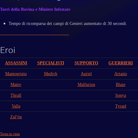
Torri della Rovina e Miniere Infestate
Tempo di ricomparsa dei campi di Genieri aumentato di 30 secondi.
Eroi
ASSASSINI
SPECIALISTI
SUPPORTO
GUERRIERI
Mantogrigio
Medivh
Auriel
Artanis
Maiev
Malfurion
Blaze
Thrall
Sonya
Valla
Tyrael
Zul'jin
Torna in cima