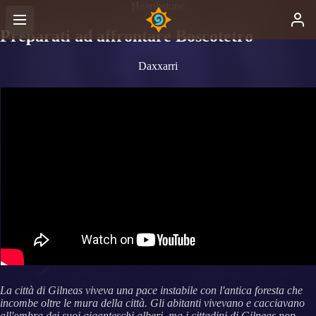
Hearthstone
Preparati ad affrontare Boscotetro
Daxxarri
La città di Gilneas viveva una pace instabile con l'antica foresta che
incombe oltre le mura della città. Gli abitanti vivevano e cacciavano
all'ombra dei suoi giganteschi alberi, ma i cittadini di Gilneas non