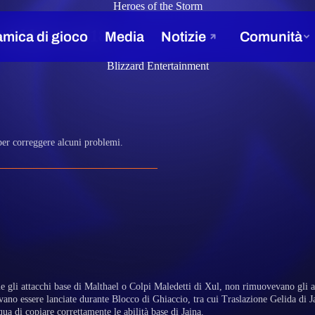
Heroes of the Storm
4 febbraio 2018
Blizzard Entertainment
er correggere alcuni problemi.
e gli attacchi base di Malthael o Colpi Maledetti di Xul, non rimuovevano gli 
evano essere lanciate durante Blocco di Ghiaccio, tra cui Traslazione Gelida di
a di copiare correttamente le abilità base di Jaina.