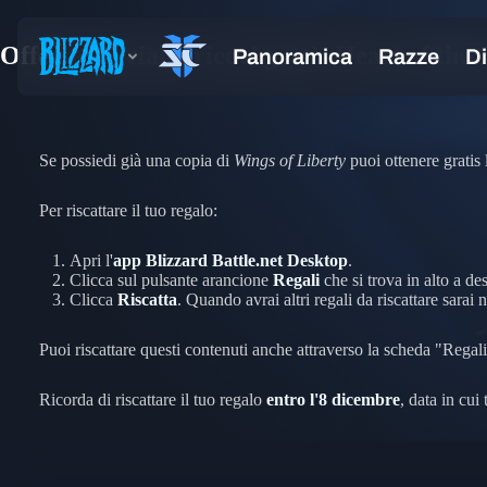
Offerta speciale: ricevi gratis Heart of th
Se possiedi già una copia di
Wings of Liberty
puoi ottenere gratis
Per riscattare il tuo regalo:
Apri l'
app Blizzard Battle.net Desktop
.
Clicca sul pulsante arancione
Regali
che si trova in alto a de
Clicca
Riscatta
. Quando avrai altri regali da riscattare sarai
Puoi riscattare questi contenuti anche attraverso la scheda "Regali
Ricorda di riscattare il tuo regalo
entro l'
8 dicembre
, data in cui