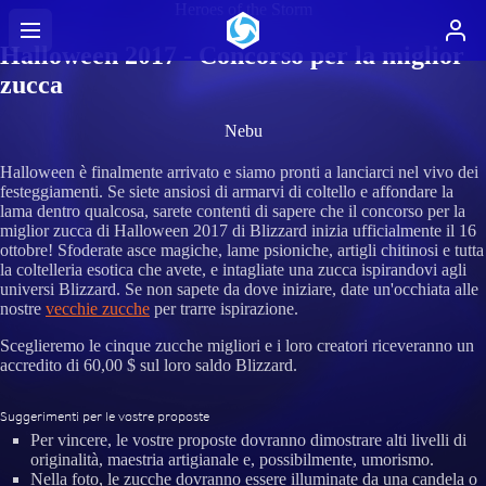
Heroes of the Storm
Halloween 2017 - Concorso per la miglior
zucca
Nebu
Halloween è finalmente arrivato e siamo pronti a lanciarci nel vivo dei
festeggiamenti. Se siete ansiosi di armarvi di coltello e affondare la
lama dentro qualcosa, sarete contenti di sapere che il concorso per la
miglior zucca di Halloween 2017 di Blizzard inizia ufficialmente il 16
ottobre! Sfoderate asce magiche, lame psioniche, artigli chitinosi e tutta
la coltelleria esotica che avete, e intagliate una zucca ispirandovi agli
universi Blizzard. Se non sapete da dove iniziare, date un'occhiata alle
nostre
vecchie zucche
per trarre ispirazione.
Sceglieremo le cinque zucche migliori e i loro creatori riceveranno un
accredito di 60,00 $ sul loro saldo Blizzard.
Suggerimenti per le vostre proposte
Per vincere, le vostre proposte dovranno dimostrare alti livelli di
originalità, maestria artigianale e, possibilmente, umorismo.
Nella foto, le zucche dovranno essere illuminate da una candela o