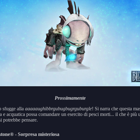
Prossimamente
 sfugge alla
aaaaaughibbrgubugbugrguburgle
! Si narra che questa ma
a e acquatica possa comandare un esercito di pesci morti... il che è più u
i potrebbe pensare.
tone® - Sorpresa misteriosa