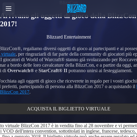
BlizzCon
Arrivano gli oggetti di gioco della BlizzCon
2017!
Blizzard Entertainment
lizzCon®, regaliamo diversi oggetti di gioco ai partecipanti e ai posses
 virtuale
, per ringraziarli di far parte della community di giocatori più e
I giocatori di World of Warcraft® stanno già svolazzando per Roccave
r a bordo delle loro cavalcature della BlizzCon, e a partire da oggi, a
i di
Overwatch®
e
StarCraft® II
potranno unirsi ai festeggiamenti.
occhiata agli oggetti di gioco che riceverete in regalo per i vostri giochi
 preferiti, partecipando di persona alla BlizzCon 2017 o acquistando il
e BlizzCon 2017
.
ACQUISTA IL BIGLIETTO VIRTUALE
etto virtuale BlizzCon 2017 è in vendita fino al 28 novembre e vi permet
i VOD dell'intera convention, sottotitolati in inglese, francese, tedesco,
 fino a gennaio 2018. Il biglietto virtuale può anche essere regalato ed 