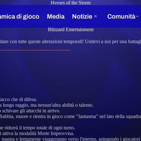
Heroes of the Storm
17: Palla Prigioniera
Blizzard Entertainment
dare con tutte queste alterazioni temporali! Unitevi a noi per una battagl
acco che di difesa.
 lungo raggio, ma nessun'altra abilità o talento.
schivare gli attacchi in arrivo.
 Sabbia, muore e rientra in gioco come "fantasma" nel lato della squadra
e ridurrà il tempo totale di ogni turno.
i attiva la modalità Morte Improvvisa.
 mappa e lentamente viaggeranno verso l'interno, spingendo i giocatori 