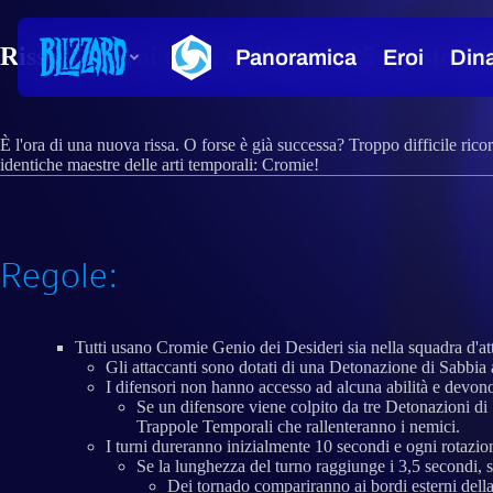
Rissa tra Eroi della settimana, 25 agosto 20
È l'ora di una nuova rissa. O forse è già successa? Troppo difficile ricor
identiche maestre delle arti temporali: Cromie!
Regole:
Tutti usano Cromie Genio dei Desideri sia nella squadra d'att
Gli attaccanti sono dotati di una Detonazione di Sabbia a
I difensori non hanno accesso ad alcuna abilità e devono 
Se un difensore viene colpito da tre Detonazioni di
Trappole Temporali che rallenteranno i nemici.
I turni dureranno inizialmente 10 secondi e ogni rotazion
Se la lunghezza del turno raggiunge i 3,5 secondi, s
Dei tornado compariranno ai bordi esterni della