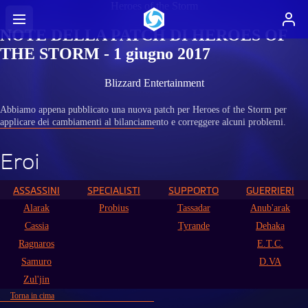
Heroes of the Storm
NOTE DELLA PATCH DI HEROES OF
THE STORM - 1 giugno 2017
Blizzard Entertainment
Abbiamo appena pubblicato una nuova patch per Heroes of the Storm per
applicare dei cambiamenti al bilanciamento e correggere alcuni problemi.
Eroi
ASSASSINI
SPECIALISTI
SUPPORTO
GUERRIERI
Alarak
Probius
Tassadar
Anub'arak
Cassia
Tyrande
Dehaka
Ragnaros
E.T.C.
Samuro
D.VA
Zul'jin
Torna in cima