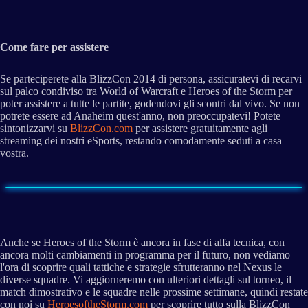
Come fare per assistere
Se parteciperete alla BlizzCon 2014 di persona, assicuratevi di recarvi
sul palco condiviso tra World of Warcraft e Heroes of the Storm per
poter assistere a tutte le partite, godendovi gli scontri dal vivo. Se non
potrete essere ad Anaheim quest'anno, non preoccupatevi! Potete
sintonizzarvi su
BlizzCon.com
per assistere gratuitamente agli
streaming dei nostri eSports, restando comodamente seduti a casa
vostra.
Anche se Heroes of the Storm è ancora in fase di alfa tecnica, con
ancora molti cambiamenti in programma per il futuro, non vediamo
l'ora di scoprire quali tattiche e strategie sfrutteranno nel Nexus le
diverse squadre. Vi aggiorneremo con ulteriori dettagli sul torneo, il
match dimostrativo e le squadre nelle prossime settimane, quindi restate
con noi su
HeroesoftheStorm.com
per scoprire tutto sulla BlizzCon