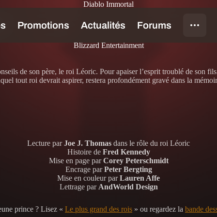
Diablo Immortal
»
Blizzard Entertainment
seils de son père, le roi Léoric. Pour apaiser l’esprit troublé de son fil
auquel tout roi devrait aspirer, restera profondément gravé dans la mémoi
Lecture par
Joe J. Thomas
dans le rôle du roi Léoric
Histoire de
Fred Kennedy
Mise en page par
Corey Peterschmidt
Encrage par
Peter Bergting
Mise en couleur par
Lauren Affe
Lettrage par
AndWorld Design
eune prince ? Lisez «
Le plus grand des rois
» ou regardez la
bande des