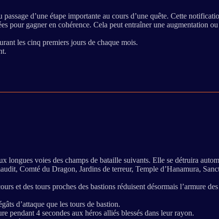
du passage d’une étape importante au cours d’une quête. Cette notificati
tées pour gagner en cohérence. Cela peut entraîner une augmentation ou 
durant les cinq premiers jours de chaque mois.
nt.
ux longues voies des champs de bataille suivants. Elle se détruira aut
 maudit, Comté du Dragon, Jardins de terreur, Temple d’Hanamura, Sanct
secours et des tours proches des bastions réduisent désormais l’armure d
âts d’attaque que les tours de bastion.
mure pendant 4 secondes aux héros alliés blessés dans leur rayon.