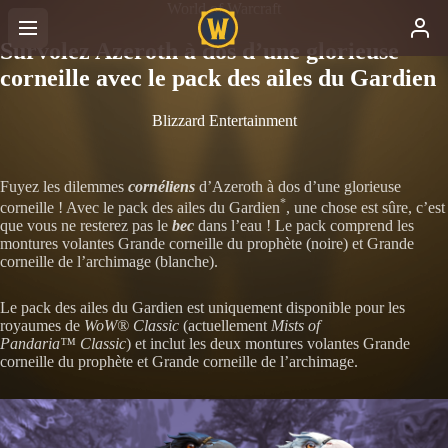
World of Warcraft
Survolez Azeroth à dos d’une glorieuse
corneille avec le pack des ailes du Gardien
Blizzard Entertainment
Fuyez les dilemmes
cornéliens
d’Azeroth à dos d’une glorieuse
*
corneille ! Avec le pack des ailes du Gardien
, une chose est sûre, c’est
que vous ne resterez pas le
bec
dans l’eau ! Le pack comprend les
montures volantes Grande corneille du prophète (noire) et Grande
corneille de l’archimage (blanche).
Le pack des ailes du Gardien est uniquement disponible pour les
royaumes de
WoW® Classic
(actuellement
Mists of
Pandaria™ Classic
) et inclut les deux montures volantes Grande
corneille du prophète et Grande corneille de l’archimage.