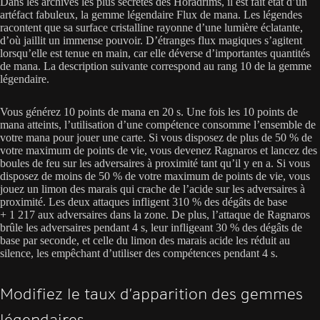
Dans les archives les plus secrètes des Horadrims, il est fait état d’un
artéfact fabuleux, la gemme légendaire Flux de mana. Les légendes
racontent que sa surface cristalline rayonne d’une lumière éclatante,
d’où jaillit un immense pouvoir. D’étranges flux magiques s’agitent
lorsqu’elle est tenue en main, car elle déverse d’importantes quantités
de mana. La description suivante correspond au rang 10 de la gemme
légendaire.
Vous générez 10 points de mana en 20 s. Une fois les 10 points de
mana atteints, l’utilisation d’une compétence consomme l’ensemble de
votre mana pour jouer une carte. Si vous disposez de plus de 50 % de
votre maximum de points de vie, vous devenez Ragnaros et lancez des
boules de feu sur les adversaires à proximité tant qu’il y en a. Si vous
disposez de moins de 50 % de votre maximum de points de vie, vous
jouez un limon des marais qui crache de l’acide sur les adversaires à
proximité. Les deux attaques infligent 310 % des dégâts de base
+ 1 217 aux adversaires dans la zone. De plus, l’attaque de Ragnaros
brûle les adversaires pendant 4 s, leur infligeant 30 % des dégâts de
base par seconde, et celle du limon des marais acide les réduit au
silence, les empêchant d’utiliser des compétences pendant 4 s.
Modifiez le taux d’apparition des gemmes
légendaires