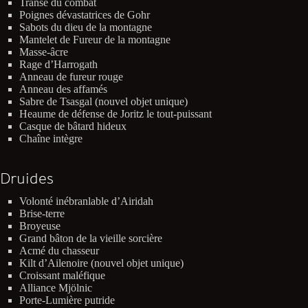
Transe du combat
Poignes dévastatrices de Gohr
Sabots du dieu de la montagne
Mantelet de Fureur de la montagne
Masse-âcre
Rage d’Harrogath
Anneau de fureur rouge
Anneau des affamés
Sabre de Tsasgal (nouvel objet unique)
Heaume de défense de Joritz le tout-puissant
Casque de bâtard hideux
Chaîne intègre
Druides
Volonté inébranlable d’Airidah
Brise-terre
Broyeuse
Grand bâton de la vieille sorcière
Acmé du chasseur
Kilt d’Ailenoire (nouvel objet unique)
Croissant maléfique
Alliance Mjölnic
Porte-Lumière putride