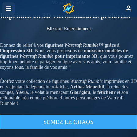
Warcraft Rumble
Imprimez en 3D vos miniatures préférées
Blizzard Entertainment
Donnez du relief à vos
figurines
Warcraft Rumble
™
grâce à
l’impression 3D
. Nous vous proposons de
nouveaux modèles de
figurines
Warcraft Rumble
pour imprimante 3D
, que vous pourrez
imprimer, peindre et partager en ligne avec vos amis, votre famille et,
soyons fous, la famille de vos amis !
Étoffez votre collection de figurines
Warcraft Rumble
imprimées en 3D
en y ajoutant le légendaire roi-liche,
Arthas Menethil
, la reine des
songes,
Ysera
, le volatile menaçant
Glou’glou
, le
féticheur
et son
redoutable juju et une pléthore d’autres personnages de Warcraft
Rumble !
SEMEZ LE CHAOS