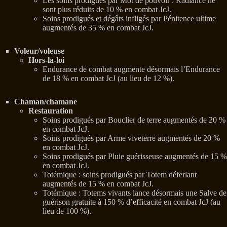
Les soins prodigués par Mot de pouvoir : Radiance ne
sont plus réduits de 10 % en combat JcJ.
Soins prodigués et dégâts infligés par Pénitence ultime
augmentés de 35 % en combat JcJ.
Voleur/voleuse
Hors-la-loi
Endurance de combat augmente désormais l’Endurance
de 18 % en combat JcJ (au lieu de 12 %).
Chaman/chamane
Restauration
Soins prodigués par Bouclier de terre augmentés de 20 %
en combat JcJ.
Soins prodigués par Arme viveterre augmentés de 20 %
en combat JcJ.
Soins prodigués par Pluie guérisseuse augmentés de 15 %
en combat JcJ.
Totémique : soins prodigués par Totem déferlant
augmentés de 15 % en combat JcJ.
Totémique : Totems vivants lance désormais une Salve de
guérison gratuite à 150 % d’efficacité en combat JcJ (au
lieu de 100 %).