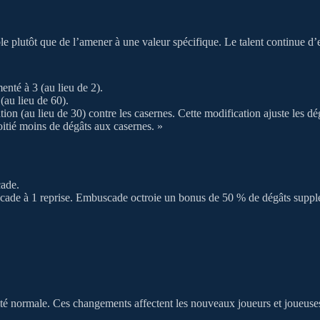
ble plutôt que de l’amener à une valeur spécifique. Le talent continue d’e
nté à 3 (au lieu de 2).
(au lieu de 60).
ion (au lieu de 30) contre les casernes. Cette modification ajuste les dé
moitié moins de dégâts aux casernes. »
cade.
cade à 1 reprise. Embuscade octroie un bonus de 50 % de dégâts supplém
té normale. Ces changements affectent les nouveaux joueurs et joueuses q