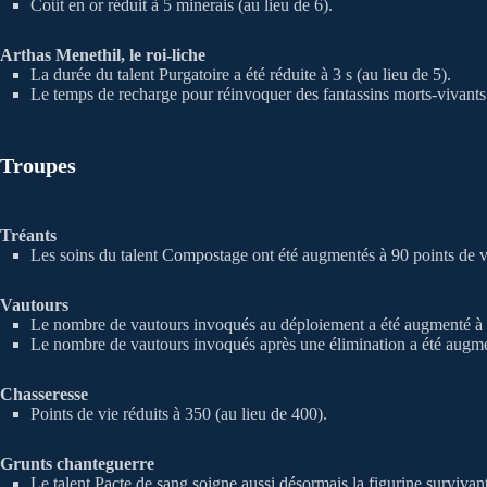
Coût en or réduit à 5 minerais (au lieu de 6).
Arthas Menethil, le roi-liche
La durée du talent Purgatoire a été réduite à 3 s (au lieu de 5).
Le temps de recharge pour réinvoquer des fantassins morts-vivants 
Troupes
Tréants
Les soins du talent Compostage ont été augmentés à 90 points de vie 
Vautours
Le nombre de vautours invoqués au déploiement a été augmenté à 3
Le nombre de vautours invoqués après une élimination a été augmen
Chasseresse
Points de vie réduits à 350 (au lieu de 400).
Grunts chanteguerre
Le talent Pacte de sang soigne aussi désormais la figurine survivant