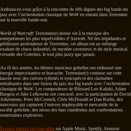
Ambiancez-vous grâce à la rencontre de riffs dignes des big bands du
jazz avec l’orchestration classique de
WoW
en entrant dans Terremine
sur la nouvelle bande-son.
World of Warcraft
: Terremine(r) donne vie à la musique des
entrepreneurs les plus imprévisibles d’Azeroth. Né des trépidantes et
périlleuses profondeurs de Terremine, cet album est un mélange
exaltant de chaos industriel, de mystère caverneux et du style musical
versatile des Gobelins, le tout plus jazzy que jamais.
Au fil des années, les thèmes musicaux gobelins ont embrassé une
énergie improvisatrice et bravache. Terremine(r) continue sur cette
lancée avec des cuivres rythmés et syncopés et des clarinettes
entraînantes dans une fusion du jazz des big bands avec l’orchestration
classique de
WoW
. Les compositeurs de Blizzard Leo Kaliski, Adam
Burgess et Jake Lefkowitz ont concocté, avec la participation de David
Arkenstone, Peter McConnell, Chris McDonald et Dan Rudin, des
morceaux qui capturent l’univers impitoyable et mercantile de la
société gobeline, des néons des bars clandestins aux confrontations
souterraines explosives.
Écoutez partout où vous allez
sur Apple Music, Spotify, Amazon