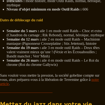
Difficultés :
mode histoire, mode Outil Raids, normal, héroïque,
mythique
Niveau d’objet minimum en mode Outil Raids :
606
Dates de déblocage du raid
Semaine du 5 mars :
aile 1 en mode outil Raids – Choc et extra
(Chaudron du carnage ; Rik Rebond), normal, héroïque, mythique
Semaine du 12 mars :
aile 2 en mode outil Raids – Machiniste
maniaque (Pignonneur Crosseplatine ; Stix Jettetout), histoire
Semaine du 19 mars
:
aile 3 en mode outil Raids – Deux têtes
valent vraiment mieux qu’une !
(
Vexie et les Écrouabouilles ;
Bandit manchot ; Verr’Minh)
Semaine du 26 mars :
aile 4 en mode outil Raids – Le Roi du
chrome (Roi du chrome Gallywix)
Sans vouloir vous mettre la pression, la société gobeline compte sur
vous, alors préparez-vous à la libération de Terremine grâce à
notre
article
.
Mettez du jazz dans votre vie