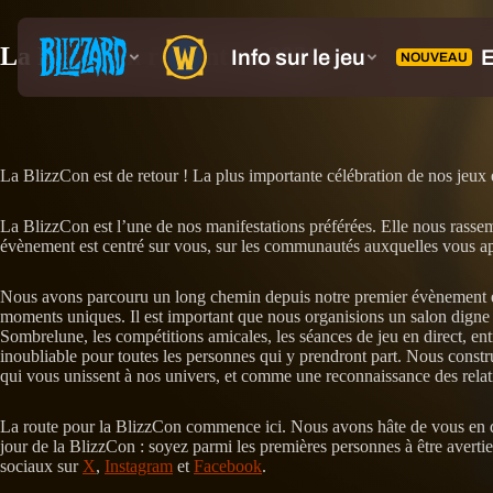
La BlizzCon revient en 2026
La BlizzCon est de retour ! La plus importante célébration de nos jeu
La BlizzCon est l’une de nos manifestations préférées. Elle nous rassem
évènement est centré sur vous, sur les communautés auxquelles vous appa
Nous avons parcouru un long chemin depuis notre premier évènement en 20
moments uniques. Il est important que nous organisions un salon digne
Sombrelune, les compétitions amicales, les séances de jeu en direct, en
inoubliable pour toutes les personnes qui y prendront part. Nous cons
qui vous unissent à nos univers, et comme une reconnaissance des relati
La route pour la BlizzCon commence ici. Nous avons hâte de vous en d
jour de la BlizzCon : soyez parmi les premières personnes à être avertie
sociaux sur
X
,
Instagram
et
Facebook
.