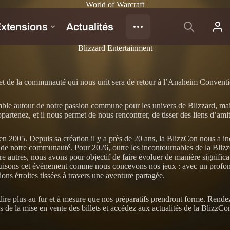
World of Warcraft
Blizzard Entertainment
x et de la communauté qui nous unit sera de retour à l’Anaheim Conven
ble autour de notre passion commune pour les univers de Blizzard, mais 
rtenez, et il nous permet de nous rencontrer, de tisser des liens d’ami
05. Depuis sa création il y a près de 20 ans, la BlizzCon nous a incités
 de notre communauté. Pour 2026, outre les incontournables de la Blizz
tre autres, nous avons pour objectif de faire évoluer de manière signifi
truisons cet évènement comme nous concevons nos jeux : avec un profond
ons étroites tissées à travers une aventure partagée.
ire plus au fur et à mesure que nos préparatifs prendront forme. Rend
s de la mise en vente des billets et accédez aux actualités de la BlizzCo