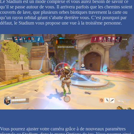
Le Stadium est un mode complexe et vous aurez besoin de savoir ce
qu’il se passe autour de vous. Il arrivera parfois que les chemins soient
couverts de lave, que plusieurs orbes biotiques traversent la carte ou
qu’un rayon orbital géant s’abatte derrière vous. C’est pourquoi par
défaut, le Stadium vous propose une vue à la troisième personne.
Vous pourrez ajuster votre caméra grâce à de nouveaux paramètres