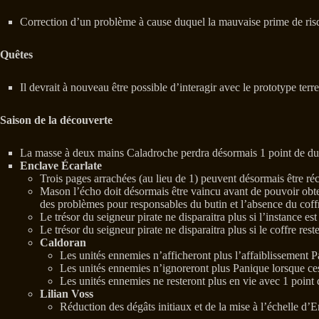
Correction d’un problème à cause duquel la mauvaise prime de risque
Quêtes
Il devrait à nouveau être possible d’interagir avec le prototype terre
Saison de la découverte
La masse à deux mains Caladroche perdra désormais 1 point de dura
Enclave Écarlate
Trois pages arrachées (au lieu de 1) peuvent désormais être ré
Mason l’écho doit désormais être vaincu avant de pouvoir obteni
des problèmes pour responsables du butin et l’absence du coffre 
Le trésor du seigneur pirate ne disparaitra plus si l’instance est
Le trésor du seigneur pirate ne disparaitra plus si le coffre res
Caldoran
Les unités ennemies n’afficheront plus l’affaiblissement P
Les unités ennemies n’ignoreront plus Panique lorsque ces
Les unités ennemies ne resteront plus en vie avec 1 point
Lilian Voss
Réduction des dégâts initiaux et de la mise à l’échelle d’