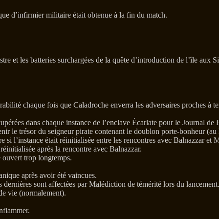
 d’infirmier militaire était obtenue à la fin du match.
stre et les batteries surchargées de la quête d’introduction de l’île aux S
bilité chaque fois que Caladroche enverra les adversaires proches à te
cupérées dans chaque instance de l’enclave Écarlate pour le Journal de 
r le trésor du seigneur pirate contenant le doublon porte-bonheur (au lieu
si l’instance était réinitialisée entre les rencontres avec Balnazzar et 
 réinitialisée après la rencontre avec Balnazzar.
te ouvert trop longtemps.
anique après avoir été vaincues.
 dernières sont affectées par Malédiction de témérité lors du lancement
 de vie (normalement).
Enflammer.