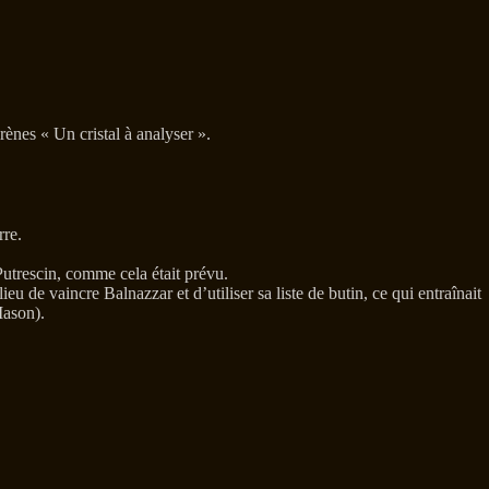
irènes « Un cristal à analyser ».
rre.
Putrescin, comme cela était prévu.
 de vaincre Balnazzar et d’utiliser sa liste de butin, ce qui entraînait
Mason).
.