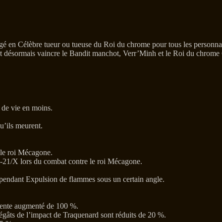
igé en Célèbre tueur ou tueuse du Roi du chrome pour tous les personna
aut désormais vaincre le Bandit manchot, Verr’Minh et le Roi du chro
 de vie en moins.
u’ils meurent.
 le roi Mécagone.
R-21/X lors du combat contre le roi Mécagone.
 pendant Expulsion de flammes sous un certain angle.
rvente augmenté de 100 %.
dégâts de l’impact de Traquenard sont réduits de 20 %.