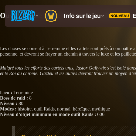
Ouverture de l’aile 4 en mode outil Raids d
Les choses se corsent à Terremine et les cartels sont prêts à combattre
personne, et devront se frayer un chemin à travers le luxe et les paillet
Malgré tous les efforts des cartels unis, Jastor Gallywix s’est isolé d
et le Roi du chrome. Gazleu et les autres devront trouver un moyen d’e
Lieu :
Terremine
Boss de raid :
8
Niveau :
80
Modes :
histoire, outil Raids, normal, héroïque, mythique
Niveau d’objet minimum en mode outil Raids :
606