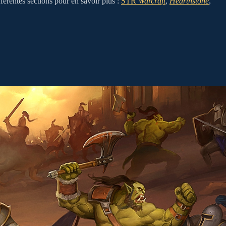
férentes sections pour en savoir plus :
STR
Warcraft
,
Hearthstone
,