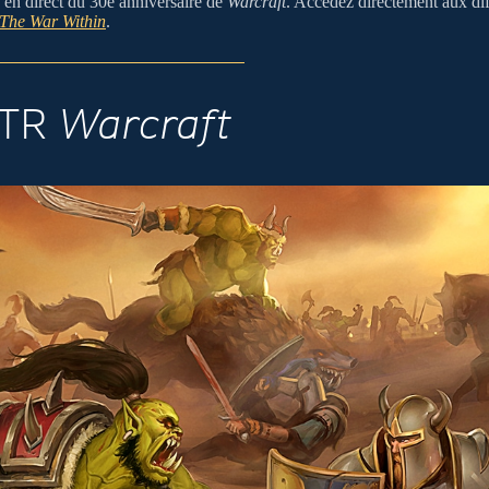
 en direct du 30e anniversaire de
Warcraft
. Accédez directement aux dif
 The War Within
.
STR
Warcraft