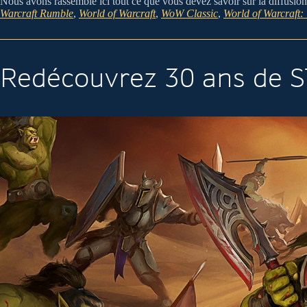
Nous avons rassemblé ici tout ce que vous devez savoir sur la diffusion
Warcraft Rumble
,
World of Warcraft
,
WoW Classic
,
World of Warcraft:
Redécouvrez 30 ans de 