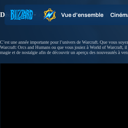
Découvrez l’avenir de Warcraft avec la diff
C’est une année importante pour l’univers de Warcraft. Que vous soye
Warcraft: Orcs and Humans ou que vous jouiez à World of Warcraft, il y
magie et de nostalgie afin de découvrir un aperçu des nouveautés à ven