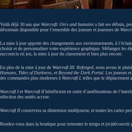
Voilà déjà 30 ans que
Warcraft: Orcs and humains
a fait ses débuts, p
désormais disponible pour l’ensemble des joueurs et joueuses de
Warcra
La mise à jour apporte des changements aux environnements, à l’éclairage
choisir et de personnaliser votre expérience graphique. Mélangez les 
raccourcis en jeu, la mise à jour du classement et bien plus encore.
En plus de la mise à jour de
Warcraft III: Reforged
, nous avons le plais
Humans
,
Tides of Darkness
, et
Beyond the Dark Portal
. Les joueurs e
des commandes plus modernes à
Warcraft I
, telles que le déplacement a
Warcraft I
et
Warcraft II
bénéficient en outre d’améliorations de l’interfa
sélection des unités accrue.
Warcraft II
conservera sa dimension multijoueur, et toutes les cartes per
Rendez-vous dans la boutique pour remonter le temps et (re)découvrir