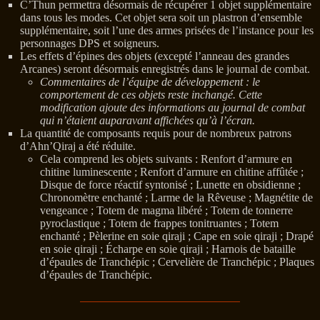
C’Thun permettra désormais de récupérer 1 objet supplémentaire
dans tous les modes. Cet objet sera soit un plastron d’ensemble
supplémentaire, soit l’une des armes prisées de l’instance pour les
personnages DPS et soigneurs.
Les effets d’épines des objets (excepté l’anneau des grandes
Arcanes) seront désormais enregistrés dans le journal de combat.
Commentaires de l’équipe de développement : le
comportement de ces objets reste inchangé. Cette
modification ajoute des informations au journal de combat
qui n’étaient auparavant affichées qu’à l’écran.
La quantité de composants requis pour de nombreux patrons
d’Ahn’Qiraj a été réduite.
Cela comprend les objets suivants : Renfort d’armure en
chitine luminescente ; Renfort d’armure en chitine affûtée ;
Disque de force réactif syntonisé ; Lunette en obsidienne ;
Chronomètre enchanté ; Larme de la Rêveuse ; Magnétite de
vengeance ; Totem de magma libéré ; Totem de tonnerre
pyroclastique ; Totem de frappes tonitruantes ; Totem
enchanté ; Pèlerine en soie qiraji ; Cape en soie qiraji ; Drapé
en soie qiraji ; Écharpe en soie qiraji ; Harnois de bataille
d’épaules de Tranchépic ; Cervelière de Tranchépic ; Plaques
d’épaules de Tranchépic.