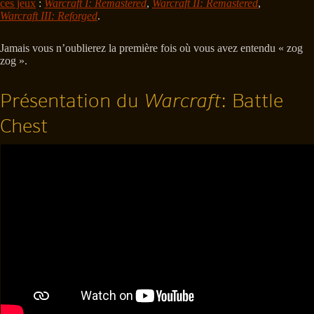
ces jeux
:
Warcraft I: Remastered
,
Warcraft II: Remastered
,
Warcraft III: Reforged
.
Jamais vous n’oublierez la première fois où vous avez entendu « zog
zog ».
Présentation du
Warcraft
: Battle
Chest