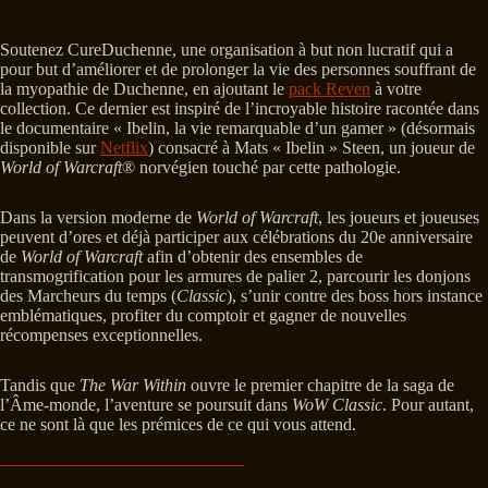
Soutenez CureDuchenne, une organisation à but non lucratif qui a
pour but d’améliorer et de prolonger la vie des personnes souffrant de
la myopathie de Duchenne, en ajoutant le
pack Reven
à votre
collection. Ce dernier est inspiré de l’incroyable histoire racontée dans
le documentaire « Ibelin, la vie remarquable d’un gamer » (désormais
disponible sur
Netflix
) consacré à Mats « Ibelin » Steen, un joueur de
World of Warcraft
® norvégien touché par cette pathologie.
Dans la version moderne de
World of Warcraft
, les joueurs et joueuses
peuvent d’ores et déjà participer aux célébrations du 20e anniversaire
de
World of Warcraft
afin d’obtenir des ensembles de
transmogrification pour les armures de palier 2, parcourir les donjons
des Marcheurs du temps (
Classic
), s’unir contre des boss hors instance
emblématiques, profiter du comptoir et gagner de nouvelles
récompenses exceptionnelles.
Tandis que
The War Within
ouvre le premier chapitre de la saga de
l’Âme-monde, l’aventure se poursuit dans
WoW Classic
. Pour autant,
ce ne sont là que les prémices de ce qui vous attend.