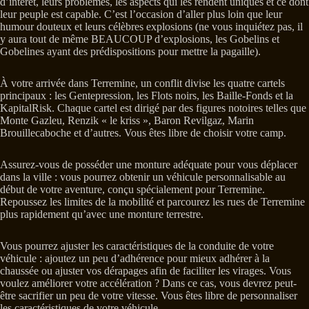
d’intérêt, leurs problèmes, les aspects qui les rendent uniques et ce dont
leur peuple est capable. C’est l’occasion d’aller plus loin que leur
humour douteux et leurs célèbres explosions (ne vous inquiétez pas, il
y aura tout de même BEAUCOUP d’explosions, les Gobelins et
Gobelines ayant des prédispositions pour mettre la pagaille).
À votre arrivée dans Terremine, un conflit divise les quatre cartels
principaux : les Gentepression, les Flots noirs, les Baille-Fonds et la
KapitalRisk. Chaque cartel est dirigé par des figures notoires telles que
Monte Gazleu, Renzik « le kriss », Baron Revilgaz, Marin
Brouillecaboche et d’autres. Vous êtes libre de choisir votre camp.
Assurez-vous de posséder une monture adéquate pour vous déplacer
dans la ville : vous pourrez obtenir un véhicule personnalisable au
début de votre aventure, conçu spécialement pour Terremine.
Repoussez les limites de la mobilité et parcourez les rues de Terremine
plus rapidement qu’avec une monture terrestre.
Vous pourrez ajuster les caractéristiques de la conduite de votre
véhicule : ajoutez un peu d’adhérence pour mieux adhérer à la
chaussée ou ajuster vos dérapages afin de faciliter les virages. Vous
voulez améliorer votre accélération ? Dans ce cas, vous devrez peut-
être sacrifier un peu de votre vitesse. Vous êtes libre de personnaliser
les caractéristiques de votre véhicule.