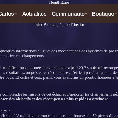
Hearthstone
Tyler Bielman, Game Director
 quelques informations au sujet des modifications des systèmes de progr
i a motivé ces changements.
modifications apportées lors de la mise à jour 29.2 visaient à récompens
es résultats escomptés et les récompenses n’étaient pas à la hauteur de
’entre vous. Et celles et ceux parmi vous ayant mis un point d’honneur
 de comprendre les raisons de cet échec et d’apporter les changements n
oser des objectifs et des récompenses plus rapides à atteindre.
r 29.2.
èbre de l’Au-delà viendront remplacer cinq bourses de 50 pièces d’or 