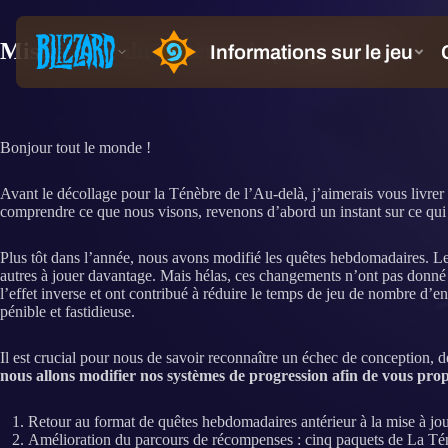
Mise à jour du système de progression
Bonjour tout le monde !
Avant le décollage pour la Ténèbre de l’Au-delà, j’aimerais vous livrer
comprendre ce que nous visons, revenons d’abord un instant sur ce qu
Plus tôt dans l’année, nous avons modifié les quêtes hebdomadaires. Les 
autres à jouer davantage. Mais hélas, ces changements n’ont pas donné l
l’effet inverse et ont contribué à réduire le temps de jeu de nombre d
pénible et fastidieuse.
Il est crucial pour nous de savoir reconnaître un échec de conception,
nous allons modifier nos systèmes de progression afin de vous prop
Retour au format de quêtes hebdomadaires antérieur à la mise à jou
Amélioration du parcours de récompenses : cinq paquets de La Tén