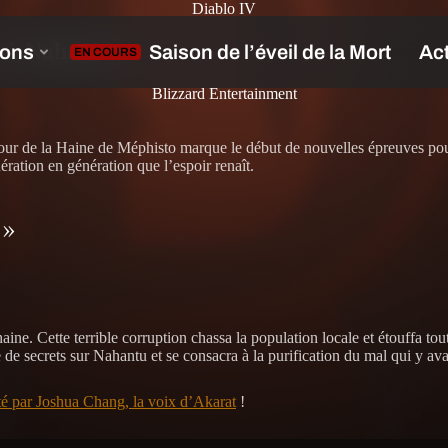
Diablo IV
t à Nahantu »
Blizzard Entertainment
etour de la Haine de Méphisto marque le début de nouvelles épreuves pour
nération en génération que l’espoir renaît.
 »
aine. Cette terrible corruption chassa la population locale et étouffa to
e secrets sur Nahantu et se consacra à la purification du mal qui y ava
nté par Joshua Chang, la voix d’Akarat
!