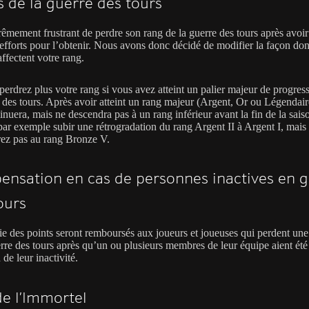
 de la guerre des tours
trêmement frustrant de perdre son rang de la guerre des tours après avoi
’efforts pour l’obtenir. Nous avons donc décidé de modifier la façon don
affectent votre rang.
perdrez plus votre rang si vous avez atteint un palier majeur de progres
e des tours. Après avoir atteint un rang majeur (Argent, Or ou Légendair
inuera, mais ne descendra pas à un rang inférieur avant la fin de la sai
par exemple subir une rétrogradation du rang Argent II à Argent I, mais
rez pas au rang Bronze V.
nsation en cas de personnes inactives en 
ours
ie des points seront remboursés aux joueurs et joueuses qui perdent une
erre des tours après qu’un ou plusieurs membres de leur équipe aient été
 de leur inactivité.
de l’Immortel