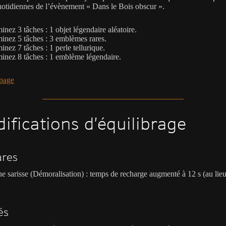
uotidiennes de l’évènement « Dans le Bois obscur ».
inez 3 tâches : 1 objet légendaire aléatoire.
inez 5 tâches : 3 emblèmes rares.
inez 7 tâches : 1 perle tellurique.
inez 8 tâches : 1 emblème légendaire.
page
ifications d’équilibrage
ares
e sarisse (Démoralisation) : temps de recharge augmenté à 12 s (au lie
és