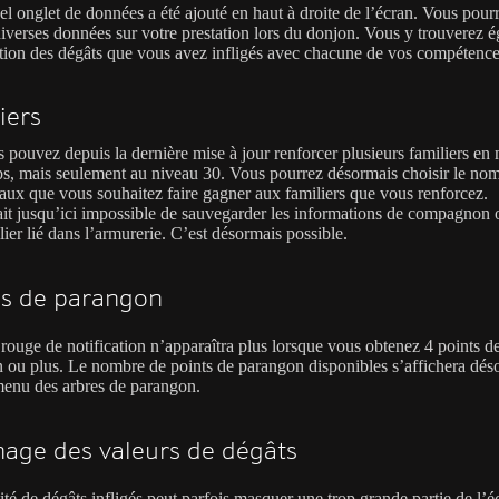
l onglet de données a été ajouté en haut à droite de l’écran. Vous pour
diverses données sur votre prestation lors du donjon. Vous y trouverez 
tition des dégâts que vous avez infligés avec chacune de vos compétence
iers
 pouvez depuis la dernière mise à jour renforcer plusieurs familiers e
s, mais seulement au niveau 30. Vous pourrez désormais choisir le no
aux que vous souhaitez faire gagner aux familiers que vous renforcez.
tait jusqu’ici impossible de sauvegarder les informations de compagnon 
lier lié dans l’armurerie. C’est désormais possible.
es de parangon
 rouge de notification n’apparaîtra plus lorsque vous obtenez 4 points d
 ou plus. Le nombre de points de parangon disponibles s’affichera dés
menu des arbres de parangon.
hage des valeurs de dégâts
té de dégâts infligés peut parfois masquer une trop grande partie de l’é