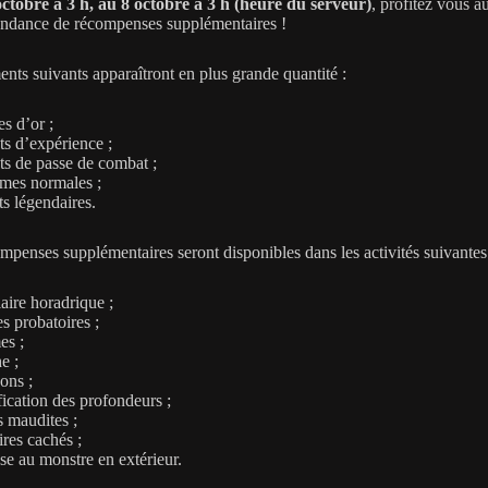
octobre à 3 h, au 8 octobre à 3 h (heure du serveur)
, profitez vous a
ondance de récompenses supplémentaires !
ents suivants apparaîtront en plus grande quantité :
es d’or ;
ts d’expérience ;
ts de passe de combat ;
mes normales ;
ts légendaires.
mpenses supplémentaires seront disponibles dans les activités suivantes
iaire horadrique ;
les probatoires ;
es ;
e ;
ons ;
fication des profondeurs ;
s maudites ;
ires cachés ;
se au monstre en extérieur.