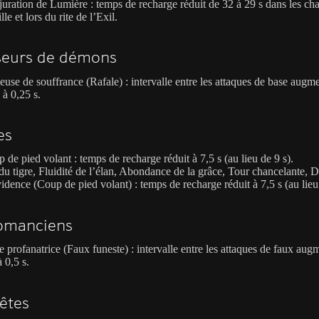
uration de Lumière : temps de recharge réduit de 32 à 29 s dans les c
lle et lors du rite de l’Exil.
seurs de démons
use de souffrance (Rafale) : intervalle entre les attaques de base augm
 à 0,25 s.
es
 de pied volant : temps de recharge réduit à 7,5 s (au lieu de 9 s).
du tigre, Fluidité de l’élan, Abondance de la grâce, Tour chancelante, D
idence (Coup de pied volant) : temps de recharge réduit à 7,5 s (au lieu 
omanciens
 profanatrice (Faux funeste) : intervalle entre les attaques de faux aug
à 0,5 s.
êtes