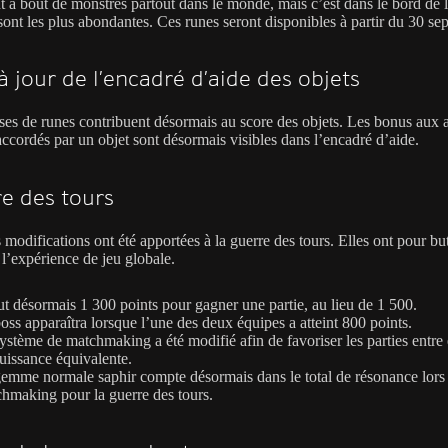
t à bout de monstres partout dans le monde, mais c’est dans le bord de 
sont les plus abondantes. Ces runes seront disponibles à partir du 30 se
à jour de l’encadré d’aide des objets
ses de runes contribuent désormais au score des objets. Les bonus aux a
accordés par un objet sont désormais visibles dans l’encadré d’aide.
e des tours
 modifications ont été apportées à la guerre des tours. Elles ont pour bu
r l’expérience de jeu globale.
aut désormais 1 300 points pour gagner une partie, au lieu de 1 500.
oss apparaîtra lorsque l’une des deux équipes a atteint 800 points.
ystème de matchmaking a été modifié afin de favoriser les parties entre
uissance équivalente.
emme normale saphir compte désormais dans le total de résonance lors
hmaking pour la guerre des tours.