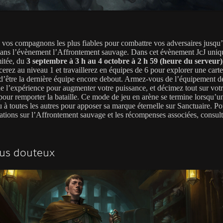
 vos compagnons les plus fiables pour combattre vos adversaires jusqu
dans l’évènement l’Affrontement sauvage. Dans cet évènement JcJ uniq
mitée, du
3 septembre à 3 h au 4 octobre à 2 h 59 (heure du serveur)
rez au niveau 1 et travaillerez en équipes de 6 pour explorer une cart
r d’être la dernière équipe encore debout. Armez-vous de l’équipement d
e l’expérience pour augmenter votre puissance, et décimez tout sur vot
pour remporter la bataille. Ce mode de jeu en arène se termine lorsqu’u
 à toutes les autres pour apposer sa marque éternelle sur Sanctuaire. Po
ations sur l’Affrontement sauvage et les récompenses associées, consul
us douteux