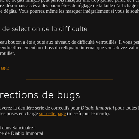
ez désormais accès à des paramètres de réglage de la taille d’affichage 
de dégâts. Vous pourrez même les masquer intégralement si vous le souh
de sélection de la difficulté
au bouton a été ajouté aux niveaux de difficulté verrouillés. Il vous pe
rendre directement aux boss du reliquaire infernal que vous devez vain
rouiller.
page
rections de bugs
verez la dernière série de correctifs pour
Diablo Immortal
pour toutes 
mes prises en charge
sur cette page
(mise à jour le mardi).
t dans Sanctuaire !
pe de Diablo Immortal