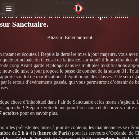
Diablo Immortal
Tenez bon face à la tourmente qui s’abat
sur Sanctuaire.
Blizzard Entertainment
 instant et écoutez ! Depuis la dernière mise à jour majeure, vous avez 
a quête principale du Creuset de la justice, surmonté d’innombrables ob
mode coop Avant-garde et plongé dans les multiples modifications appor
te nouvelle mise à jour propose le passe de combat de la saison 31, Tou
t apporte son lot de modifications d’équilibrage des classes. Elle sera ég
par le retour d’évènements passés, qui vous permettront d’obtenir de be
nses.
elque chose d’inhabituel dans l’air de Sanctuaire et les morts s’agitent. L
ts approche ! Préparez votre tenue pour l’occasion et découvrez notre ar
7 octobre
pour en savoir plus.
ur les précédentes mises à jour de contenu, les maintenances se dérou
mbre de 2 h à 4 h (heure de Paris)
pour les serveurs d’Océanie, de C
e l’Est, d’Asie du Sud-Est et d’Europe, et le
25 septembre de 10 h à 1