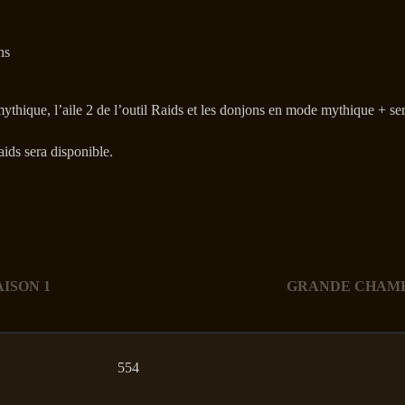
ns
thique, l’aile 2 de l’outil Raids et les donjons en mode mythique + ser
aids sera disponible.
AISON 1
GRANDE CHAMB
554