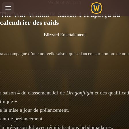
World of Warcraft
The War Within™ Saison 1 et aperçu du
calendrier des raids
Blizzard Entertainment
era accompagné d’une nouvelle saison qui se lancera sur nombre de nou
a saison 4 du classement JcJ de
Dragonflight
et des qualificati
hique +.
e la mise à jour de prélancement.
nt de prélancement.
la pré-saison JcJ avec réinitialisations hebdomadaires.