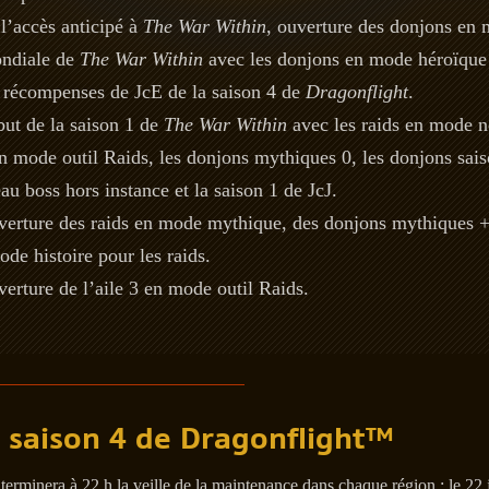
l’accès anticipé à
The War Within
, ouverture des donjons en
ondiale de
The War Within
avec les donjons en mode héroïque 
es récompenses de JcE de la saison 4 de
Dragonflight
.
ut de la saison 1 de
The War Within
avec les raids en mode 
 en mode outil Raids, les donjons mythiques 0, les donjons sa
u boss hors instance et la saison 1 de JcJ.
erture des raids en mode mythique, des donjons mythiques +,
ode histoire pour les raids.
erture de l’aile 3 en mode outil Raids.
a saison 4 de Dragonflight™
terminera à 22 h la veille de la maintenance dans chaque région : le 22 j