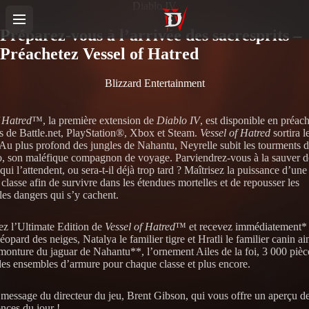
Diablo IV
Préparez-vous à l’arrivée des sacresprits –
Préachetez Vessel of Hatred
Blizzard Entertainment
f Hatred
™, la première extension de
Diablo IV
, est disponible en préach
s de Battle.net, PlayStation®, Xbox et Steam.
Vessel of Hatred
sortira l
 Au plus profond des jungles de Nahantu, Neyrelle subit les tourments 
, son maléfique compagnon de voyage. Parviendrez-vous à la sauver d
qui l’attendent, ou sera-t-il déjà trop tard ? Maîtrisez la puissance d’une
classe afin de survivre dans les étendues mortelles et de repousser les
les dangers qui s’y cachent.
ez l’Ultimate Edition de
Vessel of Hatred
™ et recevez immédiatement* 
léopard des neiges, Natalya le familier tigre et Hratli le familier canin ai
monture du jaguar de Nahantu**, l’ornement Ailes de la foi, 3 000 pièc
 des ensembles d’armure pour chaque classe et plus encore.
 message du directeur du jeu, Brent Gibson, qui vous offre un aperçu de
nces du jour !