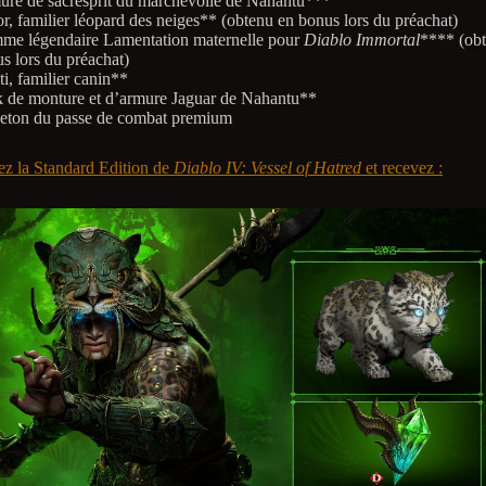
re de sacresprit du marchevoile de Nahantu***
r, familier léopard des neiges** (obtenu en bonus lors du préachat)
e légendaire Lamentation maternelle pour
Diablo Immortal
**** (ob
s lors du préachat)
ti, familier canin**
 de monture et d’armure Jaguar de Nahantu**
eton du passe de combat premium
ez la Standard Edition de
Diablo IV: Vessel of Hatred
et recevez :