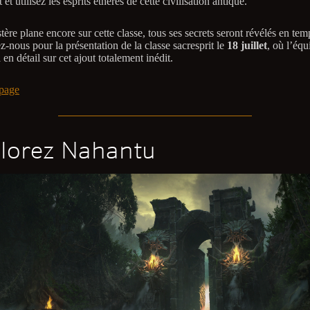
t et utilisez les esprits éthérés de cette civilisation antique.
tère plane encore sur cette classe, tous ses secrets seront révélés en te
-nous pour la présentation de la classe sacresprit le
18 juillet
, où l’équ
en détail sur cet ajout totalement inédit.
page
lorez Nahantu