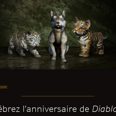
page
ébrez l’anniversaire de
Diabl