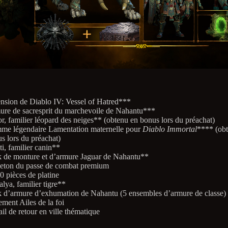
nsion de Diablo IV: Vessel of Hatred***
re de sacresprit du marchevoile de Nahantu***
r, familier léopard des neiges** (obtenu en bonus lors du préachat)
e légendaire Lamentation maternelle pour
Diablo Immortal
**** (ob
s lors du préachat)
ti, familier canin**
 de monture et d’armure Jaguar de Nahantu**
eton du passe de combat premium
0 pièces de platine
lya, familier tigre**
 d’armure d’exhumation de Nahantu (5 ensembles d’armure de classe)
ment Ailes de la foi
ail de retour en ville thématique