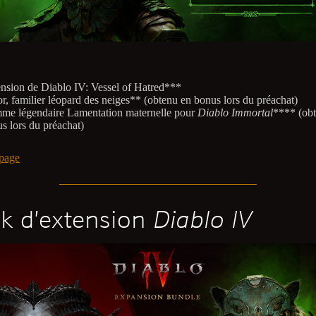
nsion de Diablo IV: Vessel of Hatred***
r, familier léopard des neiges** (obtenu en bonus lors du préachat)
e légendaire Lamentation maternelle pour
Diablo Immortal
**** (ob
s lors du préachat)
page
k d’extension
Diablo IV