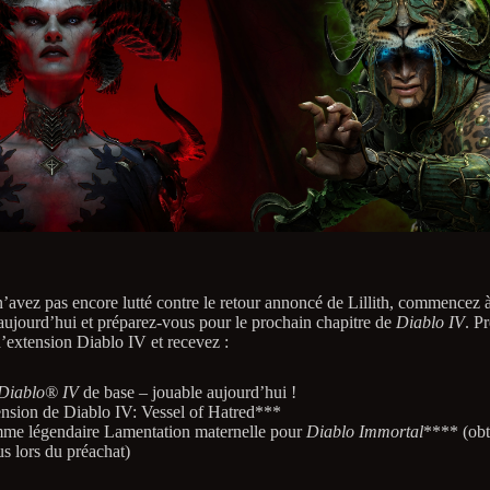
n’avez pas encore lutté contre le retour annoncé de Lillith, commencez à
ujourd’hui et préparez-vous pour le prochain chapitre de
Diablo IV
. P
d’extension Diablo IV et recevez :
Diablo® IV
de base – jouable aujourd’hui !
nsion de Diablo IV: Vessel of Hatred***
e légendaire Lamentation maternelle pour
Diablo Immortal
**** (ob
s lors du préachat)